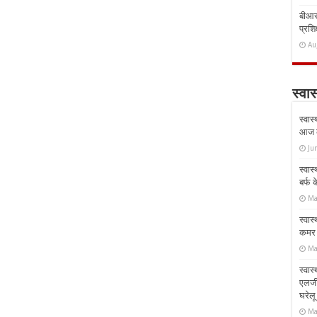
बीआरस
प्रशिक
Au
स्वास
स्वास
आज क
Ju
स्वास
बर्फ
Ma
स्वास
कमर औ
Ma
स्वास
एलर्
घरेल
Ma