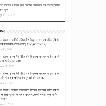
ी परिसर में हेल्थ एण्ड वेलनेस एम्बेसडर का चार दिवसीय
्षण शुरू
gust 18, 2021
्थ्य
्थ्य डेस्क। जानिये पंडित वीर विक्रम नारायण पांडेय जी से
ा पञ्चाङ्ग आँख आना [ Conjunctivitis ]
ne 10, 2023
्थ्य डेस्क । जानिये पंडित वीर विक्रम नारायण पांडेय जी से
 के आश्चर्यजनक लाभ
rch 22, 2023
्थ्य डेस्क । जानिये पंडित वीर विक्रम नारायण पांडेय जी से
र पीठ दर्द होने पर इन नुस्‍खों को अजमाएं
rch 15, 2023
्थ्य डेस्क। जानिये पंडित वीर विक्रम नारायण पांडेय जी से
जी नजला जुकाम के घरेलू उपचारएलर्जी नजला जुकाम के
ू उपचार
rch 6, 2023