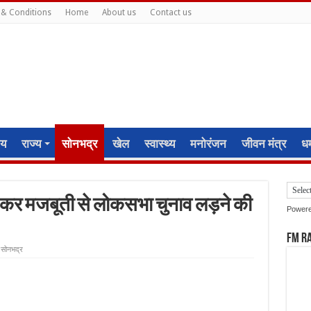
& Conditions
Home
About us
Contact us
ीय
राज्य
सोनभद्र
खेल
स्वास्थ्य
मनोरंजन
जीवन मंत्र
धर्
 कर मजबूती से लोकसभा चुनाव लड़ने की
Power
FM R
सोनभद्र