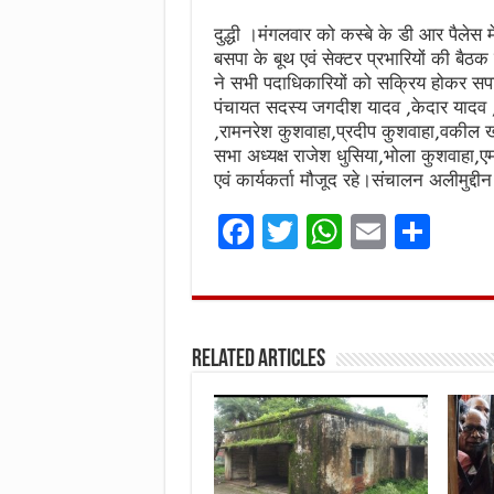
दुद्धी ।मंगलवार को कस्बे के डी आर पैलेस 
बसपा के बूथ एवं सेक्टर प्रभारियों की बैठ
ने सभी पदाधिकारियों को सक्रिय होकर 
पंचायत सदस्य जगदीश यादव ,केदार यादव 
,रामनरेश कुशवाहा,प्रदीप कुशवाहा,वकील ख
सभा अध्यक्ष राजेश धुसिया,भोला कुशवाहा,ए
एवं कार्यकर्ता मौजूद रहे।संचालन अलीमुद्दी
F
T
W
E
S
a
w
h
m
h
ce
it
at
ai
ar
b
te
s
l
e
Related Articles
o
r
A
o
p
k
p