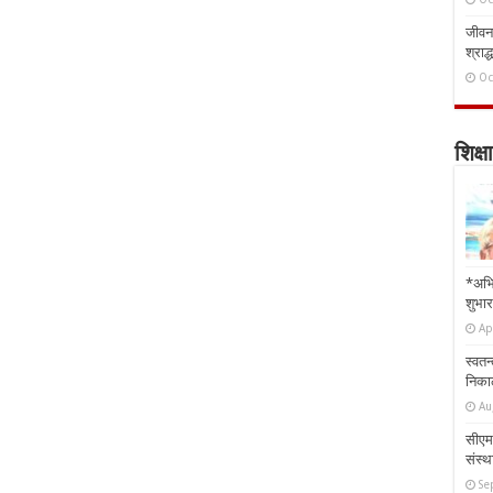
जीवन 
श्राद्
Oc
शिक्षा
*अभि
शुभार
Ap
स्वतन
निकाल
Au
सीएम 
संस्था
Se