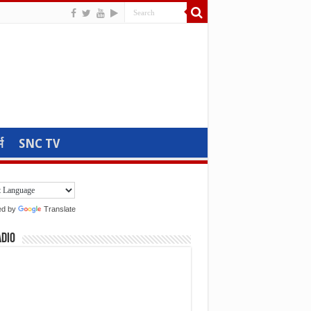
म
SNC TV
ed by
Translate
adio