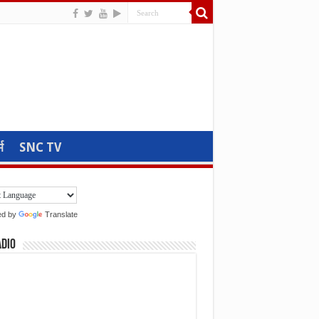
म
SNC TV
ed by
Translate
adio