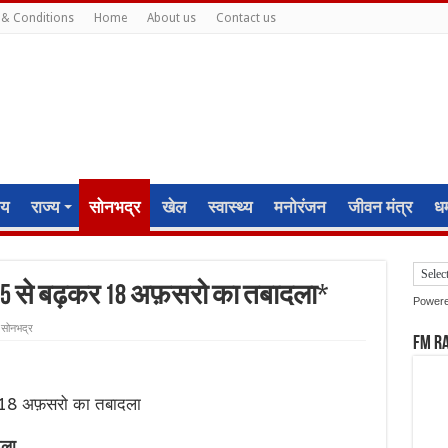
& Conditions
Home
About us
Contact us
ीय
राज्य
सोनभद्र
खेल
स्वास्थ्य
मनोरंजन
जीवन मंत्र
धर्
15 से बढ़कर 18 अफ़सरो का तबादला*
Power
सोनभद्र
FM R
 18 अफ़सरो का तबादला
दला