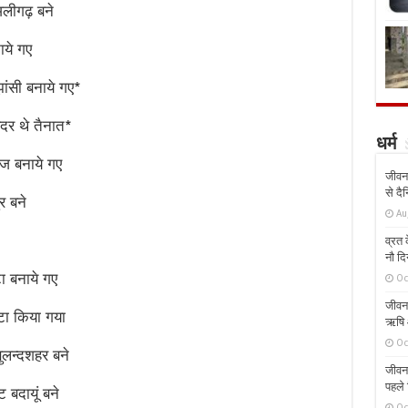
लीगढ़ बने
ाये गए
ंसी बनाये गए*
र थे तैनात*
धर्म
ज बनाये गए
जीवन 
से दै
र बने
Au
व्रत क
नौ दि
 बनाये गए
Oc
जीवन 
ा किया गया
ऋषि औ
Oc
ुलन्दशहर बने
जीवन 
पहले 
बदायूं बने
Oc