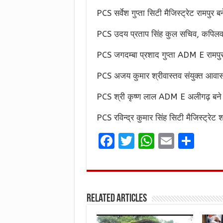
PCS सर्वेश गुप्ता सिटी मैजिस्ट्रेट रामपुर बन
PCS उदय प्रताप सिंह कुल सचिव, कपिलवस्त
PCS जगदम्बा प्रशाद गुप्ता ADM E रामपुर
PCS अजय कुमार श्रीवास्तव संयुक्त आवास
PCS श्री कृष्ण लाल ADM E अलीगढ़ बने
PCS रविन्द्र कुमार सिंह सिटी मैजिस्ट्रेट 
F
T
W
E
S
a
w
h
m
h
ce
it
at
ai
ar
b
te
s
l
e
Related Articles
o
r
A
o
p