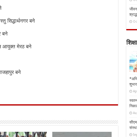
े
जीवन 
श्राद्
ु सिद्धार्थनगर बने
Oc
 बने
शिक्षा
 आयुक्त मेरठ बने
शाजहापुर बने
*अभि
शुभार
Ap
स्वतन
निकाल
Au
सीएम 
संस्था
Se