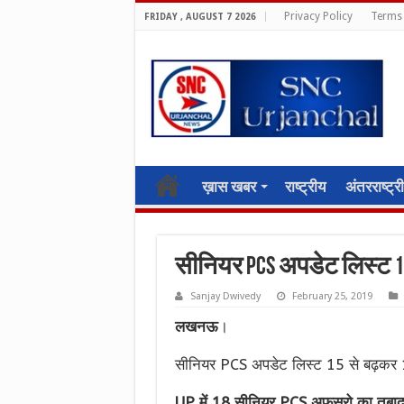
Privacy Policy
Terms 
FRIDAY , AUGUST 7 2026
ख़ास खबर
राष्ट्रीय
अंतरराष्ट्र
सीनियर PCS अपडेट लिस्ट 
Sanjay Dwivedy
February 25, 2019
लखनऊ
।
सीनियर PCS अपडेट लिस्ट 15 से बढ़कर
UP में 18 सीनियर PCS अफ़सरो का तबा