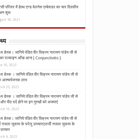
ी परिसर में हेल्थ एण्ड वेलनेस एम्बेसडर का चार दिवसीय
्षण शुरू
gust 18, 2021
्थ्य
्थ्य डेस्क। जानिये पंडित वीर विक्रम नारायण पांडेय जी से
ा पञ्चाङ्ग आँख आना [ Conjunctivitis ]
ne 10, 2023
्थ्य डेस्क । जानिये पंडित वीर विक्रम नारायण पांडेय जी से
 के आश्चर्यजनक लाभ
rch 22, 2023
्थ्य डेस्क । जानिये पंडित वीर विक्रम नारायण पांडेय जी से
र पीठ दर्द होने पर इन नुस्‍खों को अजमाएं
rch 15, 2023
्थ्य डेस्क। जानिये पंडित वीर विक्रम नारायण पांडेय जी से
जी नजला जुकाम के घरेलू उपचारएलर्जी नजला जुकाम के
ू उपचार
rch 6, 2023