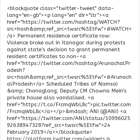
<blockquote class="twitter-tweet" data-
lang="en-gb"><p lang="en" dir="ltr"><a
href="https://twitter.com/hashtag/WATCH?
src=hash&amp;ref_src=twsrc%5Etfw">#WATCH<
/a> Permanent residence certificate row:
Violence broke out in Itanagar during protests
against state’s decision to grant permanent
resident certificates to non-<a
href="https://twitter.com/hashtag/ArunachalPr
adesh?
src=hash&amp;ref_src=twsrc%5Etfw">#Arunach
alPradesh</a> Scheduled Tribes of Namsai
&amp; Chanaglang; Deputy CM Chowna Mein's
private house also vandalised. <a
href="https://t.co/FrcmqWbL8c">pic.twitter.com
/FrcmqWbL8c</a></p>&mdash; ANI (@ANI) <a
href="https://twitter.com/ANI/status/10996025
92638947328?ref_src=twsrc%5Etfw">24
February 2019</a></blockquote>
https://platform.twitter.com/widgets.js