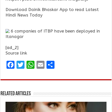
Download Dainik Bhaskar App to read Latest
Hindi News Today
6 companies of ITBP have been deployed in
Itanagar
[ad_2]
Source link
F
T
W
E
S
a
w
h
m
h
ce
it
at
ai
ar
b
te
s
l
e
Related Articles
o
r
A
o
p