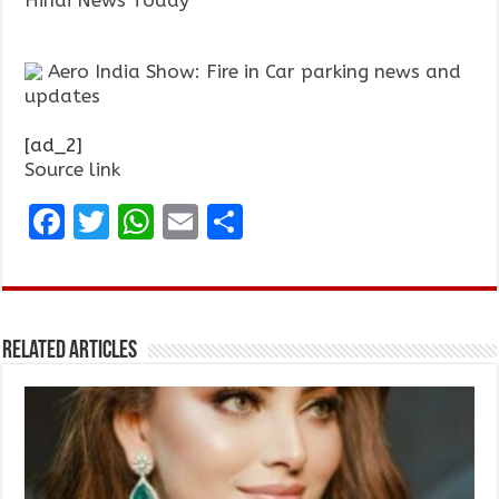
Hindi News Today
Aero India Show: Fire in Car parking news and
updates
[ad_2]
Source link
F
T
W
E
S
a
w
h
m
h
ce
it
at
ai
ar
b
te
s
l
e
Related Articles
o
r
A
o
p
k
p