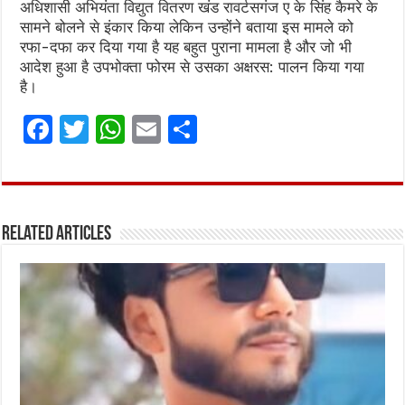
अधिशासी अभियंता विद्युत वितरण खंड रावर्टसगंज ए के सिंह कैमरे के
सामने बोलने से इंकार किया लेकिन उन्होंने बताया इस मामले को
रफा-दफा कर दिया गया है यह बहुत पुराना मामला है और जो भी
आदेश हुआ है उपभोक्ता फोरम से उसका अक्षरस: पालन किया गया
है।
F
T
W
E
S
a
w
h
m
h
ce
it
at
ai
ar
b
te
s
l
e
Related Articles
o
r
A
o
p
k
p