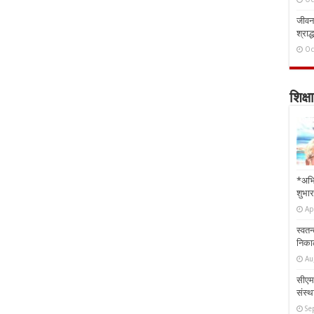
जीवन 
श्राद्
Oc
शिक्षा
*अभि
शुभार
Ap
स्वतन
निकाल
Au
सीएम 
संस्था
Se