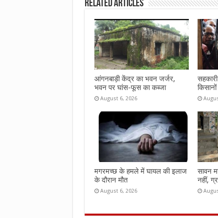
Related Articles
o
r
A
o
p
k
p
आंगनबाड़ी केंद्र का भवन जर्जर,
सहकारी 
भवन पर घांस-फूस का कब्जा
किसानों
August 6, 2026
Augus
मगरमच्छ के हमले में घायल की इलाज
सावन महीन
के दौरान मौत
नहीं, ग्
August 6, 2026
Augus