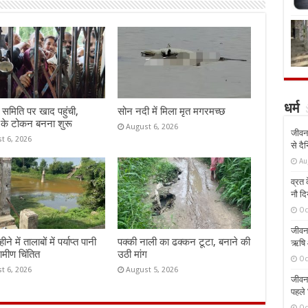
धर्म
समिति पर खाद पहुंची,
सोन नदी में मिला मृत मगरमच्छ
 के टोकन बनना शुरू
August 6, 2026
जीवन 
t 6, 2026
से दै
Au
व्रत क
नौ दि
Oc
जीवन 
े में तालाबों में पर्याप्त पानी
पक्की नाली का ढक्कन टूटा, बनाने की
ऋषि औ
रामीण चिंतित
उठी मांग
Oc
t 6, 2026
August 5, 2026
जीवन 
पहले 
Oc