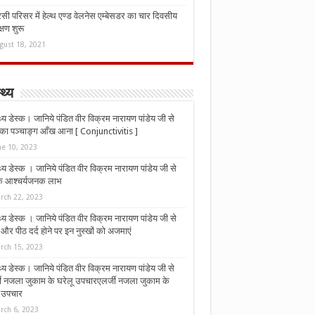
ी परिसर में हेल्थ एण्ड वेलनेस एम्बेसडर का चार दिवसीय
्षण शुरू
gust 18, 2021
्थ्य
्थ्य डेस्क। जानिये पंडित वीर विक्रम नारायण पांडेय जी से
ा पञ्चाङ्ग आँख आना [ Conjunctivitis ]
ne 10, 2023
्थ्य डेस्क । जानिये पंडित वीर विक्रम नारायण पांडेय जी से
 के आश्चर्यजनक लाभ
rch 22, 2023
्थ्य डेस्क । जानिये पंडित वीर विक्रम नारायण पांडेय जी से
र पीठ दर्द होने पर इन नुस्‍खों को अजमाएं
rch 15, 2023
्थ्य डेस्क। जानिये पंडित वीर विक्रम नारायण पांडेय जी से
जी नजला जुकाम के घरेलू उपचारएलर्जी नजला जुकाम के
ू उपचार
rch 6, 2023