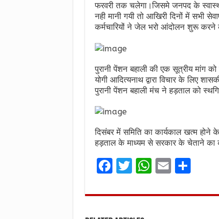
फरवरी तक चलेगा।जिसमे जनपद के स्वास्थ
नही मानी गयी तो आखिरी दिनों में सभी सेव
कर्मचारियों ने जेल भरो आंदोलन शुरू करने
पुरानी पेंशन बहाली की एक सूत्रीय मांग क
योगी आदित्यनाथ द्वारा विचार के लिए शास
पुरानी पेंशन बहाली मंच ने हड़ताल को स्थ
दिसंबर में समिति का कार्यकाल खत्म होने 
हड़ताल के माध्यम से सरकार के चेताने का 
F
T
W
E
S
a
w
h
m
h
ce
it
at
ai
ar
b
te
s
l
e