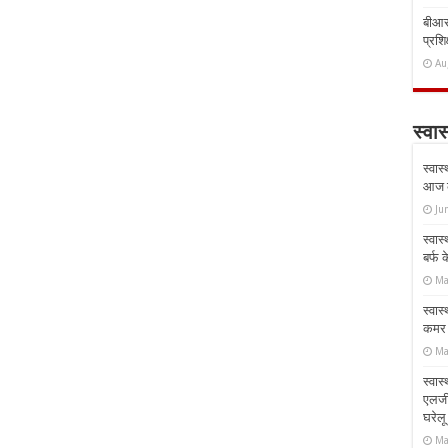
बीआरस
प्रशिक
Au
स्वास
स्वास
आज क
Ju
स्वास
बर्फ
Ma
स्वास
कमर औ
Ma
स्वास
एलर्
घरेल
Ma