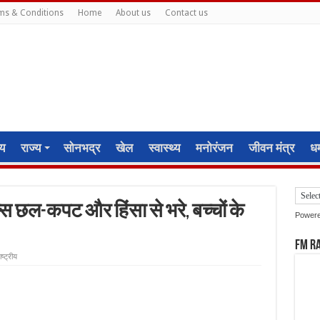
ms & Conditions
Home
About us
Contact us
ीय
राज्य
सोनभद्र
खेल
स्वास्थ्य
मनोरंजन
जीवन मंत्र
धर्
्स छल-कपट और हिंसा से भरे, बच्चों के
Power
FM R
ाष्ट्रीय