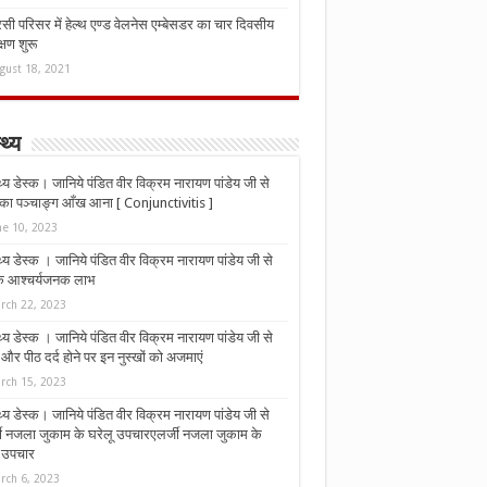
ी परिसर में हेल्थ एण्ड वेलनेस एम्बेसडर का चार दिवसीय
्षण शुरू
gust 18, 2021
्थ्य
्थ्य डेस्क। जानिये पंडित वीर विक्रम नारायण पांडेय जी से
ा पञ्चाङ्ग आँख आना [ Conjunctivitis ]
ne 10, 2023
्थ्य डेस्क । जानिये पंडित वीर विक्रम नारायण पांडेय जी से
 के आश्चर्यजनक लाभ
rch 22, 2023
्थ्य डेस्क । जानिये पंडित वीर विक्रम नारायण पांडेय जी से
र पीठ दर्द होने पर इन नुस्‍खों को अजमाएं
rch 15, 2023
्थ्य डेस्क। जानिये पंडित वीर विक्रम नारायण पांडेय जी से
जी नजला जुकाम के घरेलू उपचारएलर्जी नजला जुकाम के
ू उपचार
rch 6, 2023