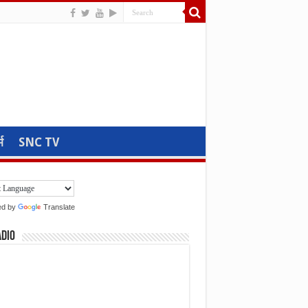
म
SNC TV
ed by
Translate
adio