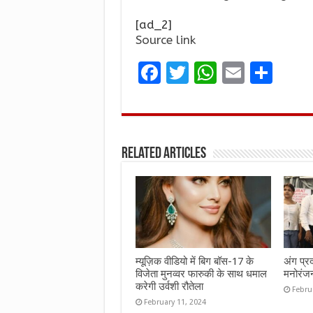
[ad_2]
Source link
F
T
W
E
S
a
w
h
m
h
ce
it
at
ai
ar
b
te
s
l
e
Related Articles
o
r
A
o
p
k
p
म्यूज़िक वीडियो में बिग बॉस-17 के
अंग प्र
विजेता मुनव्वर फारुकी के साथ धमाल
मनोरंज
करेगी उर्वशी रौतेला
Febru
February 11, 2024