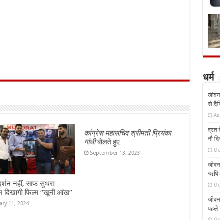
धर्म
जीवन 
से दै
Au
व्रत क
कांग्रेस महासचिव श्रीमती प्रियंका
नौ दि
गांधी
बोलते हुए
Oc
September 13, 2023
जीवन 
ऋषि औ
दर्शन नहीं, साफ सुथरा
Oc
न दिखागी फिल्म “खूनी आंख”
जीवन 
ary 11, 2024
पहले 
Oc