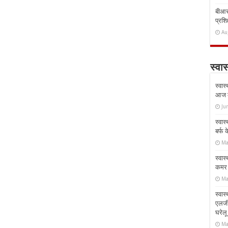
बीआरस
प्रशिक
Au
स्वास
स्वास
आज क
Ju
स्वास
बर्फ
Ma
स्वास
कमर औ
Ma
स्वास
एलर्
घरेल
Ma