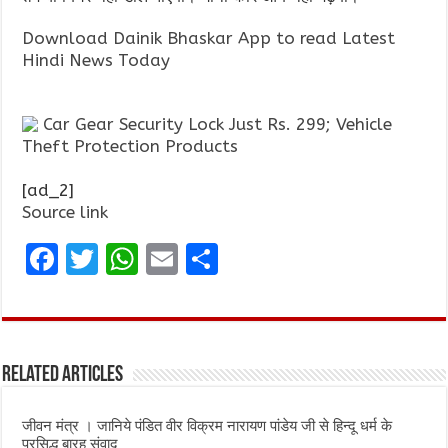
Download Dainik Bhaskar App to read Latest
Hindi News Today
Car Gear Security Lock Just Rs. 299; Vehicle
Theft Protection Products
[ad_2]
Source link
F
T
W
E
S
a
w
h
m
h
ce
it
at
ai
ar
b
te
s
l
e
Related Articles
o
r
A
o
p
जीवन मंत्र । जानिये पंडित वीर विक्रम नारायण पांडेय जी से हिन्दू धर्म के
प्रसिद्ध बारह संवाद