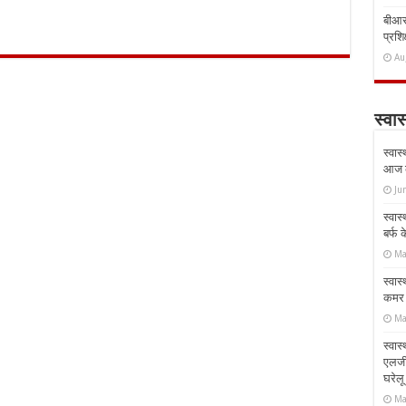
बीआरस
प्रशिक
Au
स्वास
स्वास
आज क
Ju
स्वास
बर्फ
Ma
स्वास
कमर औ
Ma
स्वास
एलर्
घरेल
Ma