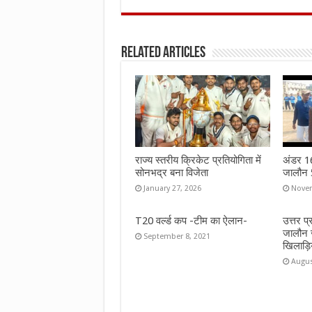
ce
it
at
ai
ar
b
te
s
l
e
Related Articles
o
r
A
o
p
k
p
राज्य स्तरीय क्रिकेट प्रतियोगिता में
अंडर 16 
सोनभद्र बना विजेता
जालौन 5
January 27, 2026
Novem
T20 वर्ल्ड कप -टीम का ऐलान-
उत्तर प
जालौन 
September 8, 2021
खिलाड़ि
Augus