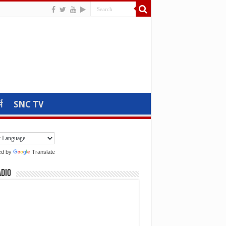
म
SNC TV
ed by
Translate
adio