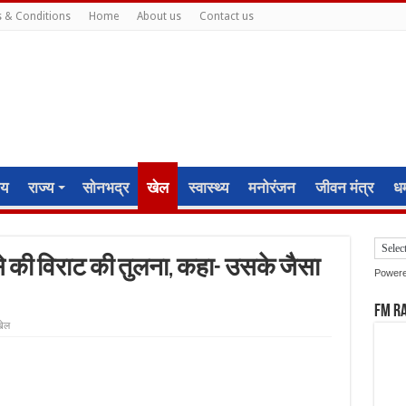
 & Conditions
Home
About us
Contact us
ीय
राज्य
सोनभद्र
खेल
स्वास्थ्य
मनोरंजन
जीवन मंत्र
धर्
 से की विराट की तुलना, कहा- उसके जैसा
Power
FM R
ेल