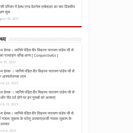
ी परिसर में हेल्थ एण्ड वेलनेस एम्बेसडर का चार दिवसीय
्षण शुरू
gust 18, 2021
्थ्य
्थ्य डेस्क। जानिये पंडित वीर विक्रम नारायण पांडेय जी से
ा पञ्चाङ्ग आँख आना [ Conjunctivitis ]
ne 10, 2023
्थ्य डेस्क । जानिये पंडित वीर विक्रम नारायण पांडेय जी से
 के आश्चर्यजनक लाभ
rch 22, 2023
्थ्य डेस्क । जानिये पंडित वीर विक्रम नारायण पांडेय जी से
र पीठ दर्द होने पर इन नुस्‍खों को अजमाएं
rch 15, 2023
्थ्य डेस्क। जानिये पंडित वीर विक्रम नारायण पांडेय जी से
जी नजला जुकाम के घरेलू उपचारएलर्जी नजला जुकाम के
ू उपचार
rch 6, 2023