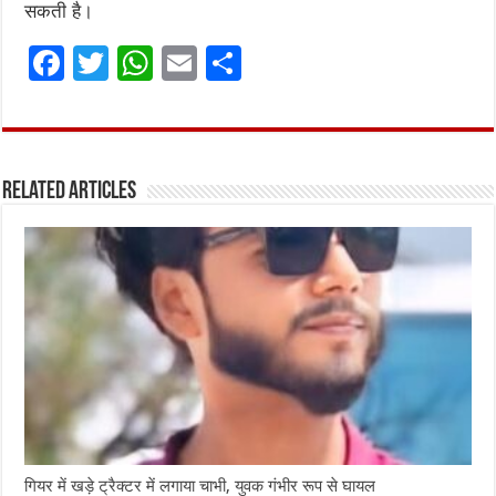
सकती है।
F
T
W
E
S
a
w
h
m
h
ce
it
at
ai
ar
b
te
s
l
e
Related Articles
o
r
A
o
p
k
p
गियर में खड़े ट्रैक्टर में लगाया चाभी, युवक गंभीर रूप से घायल