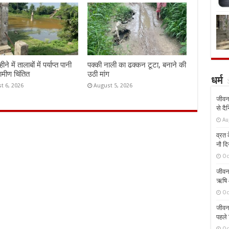
े में तालाबों में पर्याप्त पानी
पक्की नाली का ढक्कन टूटा, बनाने की
रामीण चिंतित
उठी मांग
धर्म
t 6, 2026
August 5, 2026
जीवन 
से दै
Au
व्रत क
नौ दि
Oc
जीवन 
ऋषि औ
Oc
जीवन 
पहले 
Oc