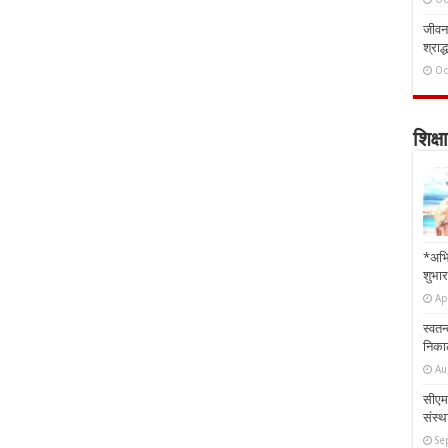
जीवन 
श्राद्
Oc
शिक्षा
*अभि
शुभार
Ap
स्वतन
निकाल
Au
सीएम 
संस्था
Se