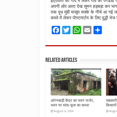
इंद्रावती को गोद में लेकर गांव की पगडंडी 
अपनी ओर आता देख सुमन हड़बड़ा कर भागन
तक दूध मुंही मासूम चक्के के नीचे आ गई 
कब्जे में लेकर पोस्टमार्टम के लिए दुद्धी भे
F
T
W
E
S
a
w
h
m
h
ce
it
at
ai
ar
b
te
s
l
e
Related Articles
o
r
A
o
p
k
p
आंगनबाड़ी केंद्र का भवन जर्जर,
सहकारी 
भवन पर घांस-फूस का कब्जा
किसानों
August 6, 2026
Augus