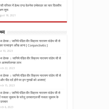
ी परिसर में हेल्थ एण्ड वेलनेस एम्बेसडर का चार दिवसीय
्षण शुरू
gust 18, 2021
्थ्य
्थ्य डेस्क। जानिये पंडित वीर विक्रम नारायण पांडेय जी से
ा पञ्चाङ्ग आँख आना [ Conjunctivitis ]
ne 10, 2023
्थ्य डेस्क । जानिये पंडित वीर विक्रम नारायण पांडेय जी से
 के आश्चर्यजनक लाभ
rch 22, 2023
्थ्य डेस्क । जानिये पंडित वीर विक्रम नारायण पांडेय जी से
र पीठ दर्द होने पर इन नुस्‍खों को अजमाएं
rch 15, 2023
्थ्य डेस्क। जानिये पंडित वीर विक्रम नारायण पांडेय जी से
जी नजला जुकाम के घरेलू उपचारएलर्जी नजला जुकाम के
ू उपचार
rch 6, 2023