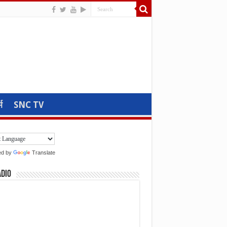
म
SNC TV
ed by
Translate
adio