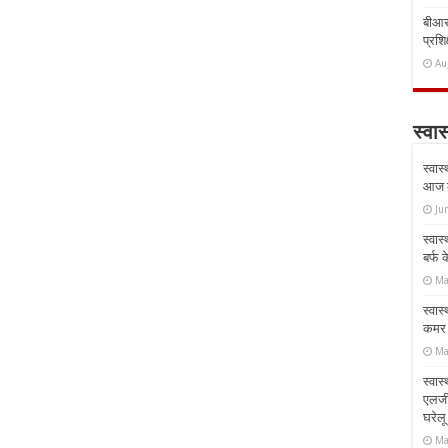
बीआरस
प्रशिक
Au
स्वास
स्वास
आज क
Ju
स्वास
बर्फ
Ma
स्वास
कमर औ
Ma
स्वास
एलर्
घरेल
Ma