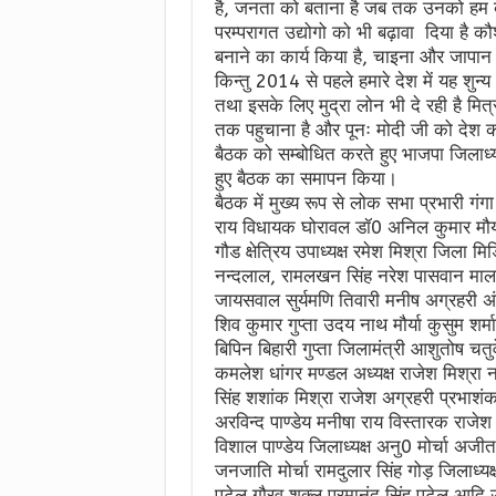
है, जनता को बताना है जब तक उनको हम बत
परम्परागत उद्योगो को भी बढ़ावा दिया है 
बनाने का कार्य किया है, चाइना और जापान
किन्तु 2014 से पहले हमारे देश में यह श
तथा इसके लिए मुद्रा लोन भी दे रही है मित्
तक पहुचाना है और पूनः मोदी जी को देश का
बैठक को सम्बोधित करते हुए भाजपा जिलाध्
हुए बैठक का समापन किया।
बैठक में मुख्य रूप से लोक सभा प्रभारी गंग
राय विधायक घोरावल डॉ0 अनिल कुमार मौर्
गौड क्षेत्रिय उपाध्यक्ष रमेश मिश्रा जिला म
नन्दलाल, रामलखन सिंह नरेश पासवान माला चौ
जायसवाल सुर्यमणि तिवारी मनीष अग्रहरी अंशु
शिव कुमार गुप्ता उदय नाथ मौर्या कुसुम शर
बिपिन बिहारी गुप्ता जिलामंत्री आशुतोष चतुर्
कमलेश धांगर मण्डल अध्यक्ष राजेश मिश्रा न
सिंह शशांक मिश्रा राजेश अग्रहरी प्रभाशंक
अरविन्द पाण्डेय मनीषा राय विस्तारक राजेश सं
विशाल पाण्डेय जिलाध्यक्ष अनु0 मोर्चा अजीत 
जनजाति मोर्चा रामदुलार सिंह गोड़ जिलाध्यक्
पटेल,गौरव शुक्ल,परमानंद सिंह पटेल आदि 