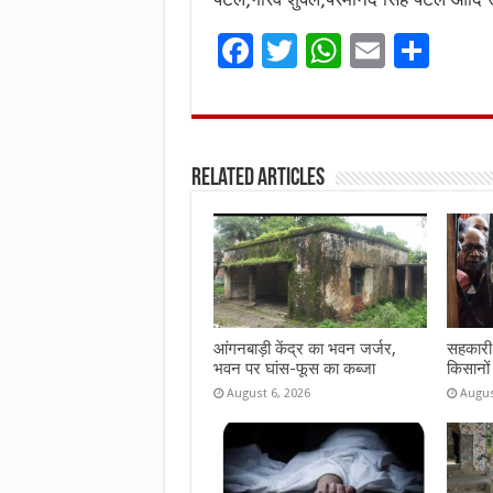
F
T
W
E
S
a
w
h
m
h
ce
it
at
ai
ar
b
te
s
l
e
Related Articles
o
r
A
o
p
k
p
आंगनबाड़ी केंद्र का भवन जर्जर,
सहकारी 
भवन पर घांस-फूस का कब्जा
किसानों
August 6, 2026
Augus