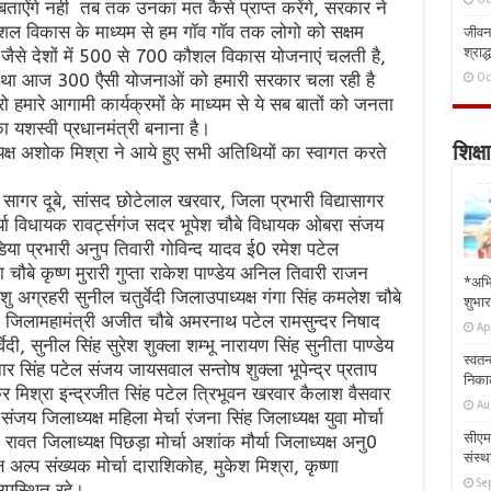
ाऐंगे नही तब तक उनका मत कैसे प्राप्त करेंगे, सरकार ने
कौशल विकास के माध्यम से हम गॉव गॉव तक लोगो को सक्षम
जीवन 
श्राद्
 जैसे देशों में 500 से 700 कौशल विकास योजनाएं चलती है,
ुन्य था आज 300 एैसी योजनाओं को हमारी सरकार चला रही है
Oc
रो हमारे आगामी कार्यक्रमों के माध्यम से ये सब बातों को जनता
 यशस्वी प्रधानमंत्री बनाना है।
यक्ष अशोक मिश्रा ने आये हुए सभी अतिथियों का स्वागत करते
शिक्षा
ा सागर दूबे, सांसद छोटेलाल खरवार, जिला प्रभारी विद्यासागर
या विधायक रावर्ट्सगंज सदर भूपेश चौबे विधायक ओबरा संजय
िडिया प्रभारी अनुप तिवारी गोविन्द यादव ई0 रमेश पटेल
बे कृष्ण मुरारी गुप्ता राकेश पाण्डेय अनिल तिवारी राजन
*अभि
 अग्रहरी सुनील चतुर्वेदी जिलाउपाध्यक्ष गंगा सिंह कमलेश चौबे
शुभार
्मा जिलामहामंत्री अजीत चौबे अमरनाथ पटेल रामसुन्दर निषाद
Ap
वेदी, सुनील सिंह सुरेश शुक्ला शम्भू नारायण सिंह सुनीता पाण्डेय
स्वतन
ार सिंह पटेल संजय जायसवाल सन्तोष शुक्ला भूपेन्द्र प्रताप
निकाल
र मिश्रा इन्द्रजीत सिंह पटेल त्रिभूवन खरवार कैलाश वैसवार
Au
जय जिलाध्यक्ष महिला मेर्चा रंजना सिंह जिलाध्यक्ष युवा मोर्चा
सीएम 
रावत जिलाध्यक्ष पिछड़ा मोर्चा अशांक मौर्या जिलाध्यक्ष अनु0
संस्था
ष अल्प संख्यक मोर्चा दाराशिकोह, मुकेश मिश्रा, कृष्णा
Se
उपस्थित रहे।