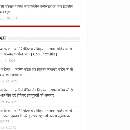
ी परिसर में हेल्थ एण्ड वेलनेस एम्बेसडर का चार दिवसीय
्षण शुरू
gust 18, 2021
्थ्य
्थ्य डेस्क। जानिये पंडित वीर विक्रम नारायण पांडेय जी से
ा पञ्चाङ्ग आँख आना [ Conjunctivitis ]
ne 10, 2023
्थ्य डेस्क । जानिये पंडित वीर विक्रम नारायण पांडेय जी से
 के आश्चर्यजनक लाभ
rch 22, 2023
्थ्य डेस्क । जानिये पंडित वीर विक्रम नारायण पांडेय जी से
र पीठ दर्द होने पर इन नुस्‍खों को अजमाएं
rch 15, 2023
्थ्य डेस्क। जानिये पंडित वीर विक्रम नारायण पांडेय जी से
जी नजला जुकाम के घरेलू उपचारएलर्जी नजला जुकाम के
ू उपचार
rch 6, 2023