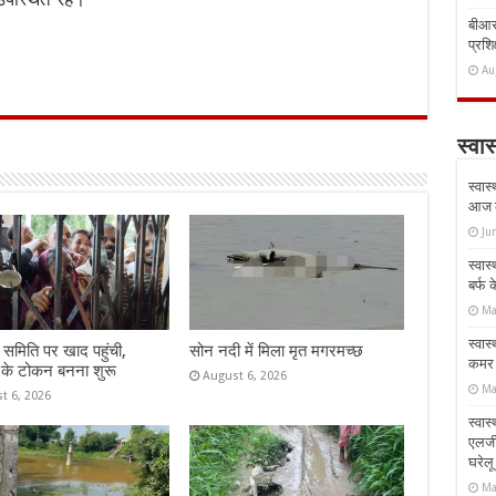
बीआरस
प्रशिक
Au
स्वास
स्वास
आज क
Ju
स्वास
बर्फ
Ma
स्वास
समिति पर खाद पहुंची,
सोन नदी में मिला मृत मगरमच्छ
कमर औ
 के टोकन बनना शुरू
August 6, 2026
Ma
t 6, 2026
स्वास
एलर्
घरेल
Ma