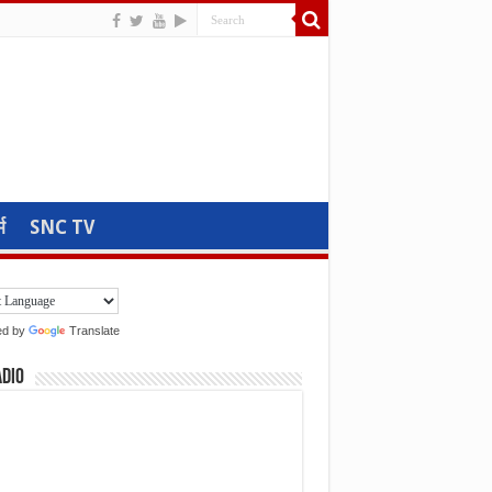
म
SNC TV
ed by
Translate
adio