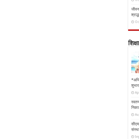
जीवन 
श्राद्
Oc
शिक्षा
*अभि
शुभार
Ap
स्वतन
निकाल
Au
सीएम 
संस्था
Se