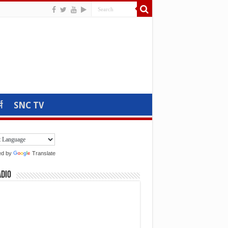
म
SNC TV
ed by
Translate
adio