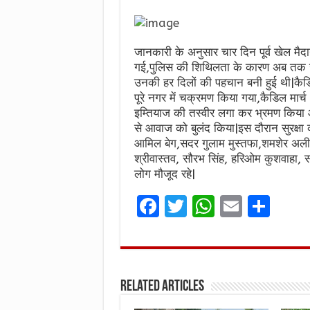
जानकारी के अनुसार चार दिन पूर्व खेल मैद
गई,पुलिस की शिथिलता के कारण अब तक खुल
उनकी हर दिलों की पहचान बनी हुई थी|कैडि
पूरे नगर में चक्रमण किया गया,कैडिल मार्च म
इम्तियाज की तस्वीर लगा कर भ्रमण किया औ
से आवाज को बुलंद किया|इस दौरान सुरक्षा 
आमिल बेग,सदर गुलाम मुस्तफा,शमशेर अली
श्रीवास्तव, सौरभ सिंह, हरिओम कुशवाहा
लोग मौजूद रहे|
F
T
W
E
S
a
w
h
m
h
ce
it
at
ai
ar
b
te
s
l
e
Related Articles
o
r
A