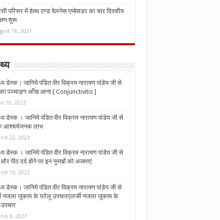
ी परिसर में हेल्थ एण्ड वेलनेस एम्बेसडर का चार दिवसीय
्षण शुरू
gust 18, 2021
्थ्य
्थ्य डेस्क। जानिये पंडित वीर विक्रम नारायण पांडेय जी से
ा पञ्चाङ्ग आँख आना [ Conjunctivitis ]
ne 10, 2023
्थ्य डेस्क । जानिये पंडित वीर विक्रम नारायण पांडेय जी से
 के आश्चर्यजनक लाभ
rch 22, 2023
्थ्य डेस्क । जानिये पंडित वीर विक्रम नारायण पांडेय जी से
र पीठ दर्द होने पर इन नुस्‍खों को अजमाएं
rch 15, 2023
्थ्य डेस्क। जानिये पंडित वीर विक्रम नारायण पांडेय जी से
जी नजला जुकाम के घरेलू उपचारएलर्जी नजला जुकाम के
ू उपचार
rch 6, 2023