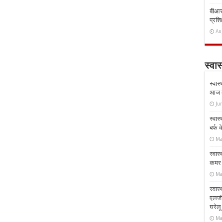
बीआरस
प्रशिक
Au
स्वास
स्वास
आज क
Ju
स्वास
बर्फ
Ma
स्वास
कमर औ
Ma
स्वास
एलर्
घरेल
Ma