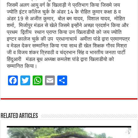
जिसमें अलग आयु वर्ग के खिलाड़ी ने प्रतिभाग किया जिसमे जय
ज्योति इंटर कॉलेज चुर्क के अंडर 14 के रोहित कुमार कक्षा 8 व
अंडर 19 से अजीत कुमार, बोल बम यादव, विशाल यादव, मोहित
शर्मा, मिर्जापुर मंडल से खेले जिसमे इन्होंने अच्छा प्रदर्शन किया और
प्रथम द्वितीय स्थान प्राप्त किया उन खिलाडीयो को जय ज्योति
इण्टर कालेज चुर्क की उप प्रधानाचार्य अमीता पांडे द्वारा प्रमाणपत्र
व मेडल देकर सम्मानित किया गया साथ ही खेल शिक्षक गौरव मिश्रा
जी व विजय शंकर त्रिपाठी व चंद्रभान सिंह व भारतीय जनता पार्टी
हिंदूआरी मंडल बूथ अध्यक्ष कमलेश पांडे द्वारा खिलाडीयो को
सम्मानित किया।
F
T
W
E
S
a
w
h
m
h
ce
it
at
ai
ar
b
te
s
l
e
Related Articles
o
r
A
o
p