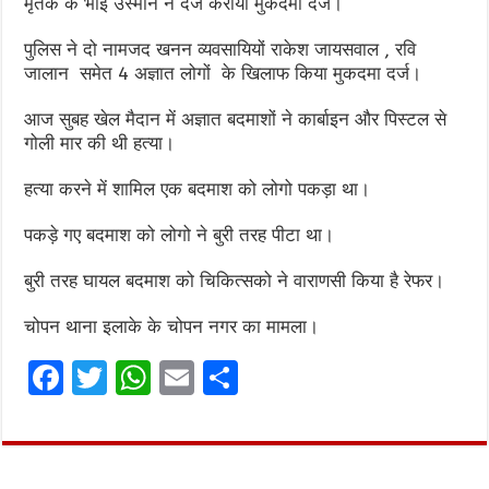
मृतक के भाई उस्मान ने दर्ज कराया मुकदमा दर्ज।
पुलिस ने दो नामजद खनन व्यवसायियों राकेश जायसवाल , रवि
जालान समेत 4 अज्ञात लोगों के खिलाफ किया मुकदमा दर्ज।
आज सुबह खेल मैदान में अज्ञात बदमाशों ने कार्बाइन और पिस्टल से
गोली मार की थी हत्या।
हत्या करने में शामिल एक बदमाश को लोगो पकड़ा था।
पकड़े गए बदमाश को लोगो ने बुरी तरह पीटा था।
बुरी तरह घायल बदमाश को चिकित्सको ने वाराणसी किया है रेफर।
चोपन थाना इलाके के चोपन नगर का मामला।
F
T
W
E
S
a
w
h
m
h
ce
it
at
ai
ar
b
te
s
l
e