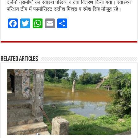
दर्जनो ग्रामीणों का स्वास्थ परिक्षण व दवा वितरण किया गया। स्वास्थ्य
परिक्षण टीम में फार्मासिस्ट सतीश मिश्रा व रमेश सिंह मौजूद रहे।
F
T
W
E
S
a
w
h
m
h
ce
it
at
ai
ar
b
te
s
l
e
Related Articles
o
r
A
o
p
k
p