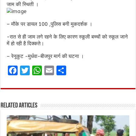
जाम की स्थिती ।
– मौके पर डायल 100 ,पुलिस बनी मुकदर्शक ।
-रात से ही जाम लगे रहने के लिए कारण स्कूली बच्चों को स्कूल जाने
में हो रही है दिक्कते।
– रेनूकुट -मुर्धवा-बीजपुर मार्ग की घटना ।
F
T
W
E
S
a
w
h
m
h
ce
it
at
ai
ar
b
te
s
l
e
Related Articles
o
r
A
o
p
k
p