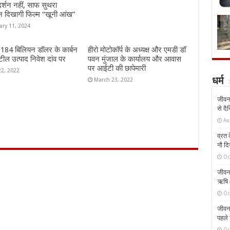
दर्शन नहीं, साफ सुथरा
न दिखागी फिल्म “खूनी आंख”
ary 11, 2024
ं 184 बिलियन डॉलर के कार्बन
हीरो मोटोकॉर्प के अध्यक्ष और एमडी डॉ
ील उत्पाद निवेश दांव पर
पवन मुंजाल के कार्यालय और आवास
पर आईटी की छापेमारी
22, 2022
March 23, 2022
धर्म
जीवन 
से दै
Au
व्रत क
नौ दि
Oc
जीवन 
ऋषि औ
Oc
जीवन 
पहले 
Oc