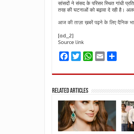
सांसदों ने संसद के परिसर स्थित गांधी प्
तरह की घटनाओं को बढ़ावा दे रही है। अलव
आज की ताज़ा ख़बरें पढ़ने के लिए दैनिक भा
[ad_2]
Source link
F
T
W
E
S
a
w
h
m
h
ce
it
at
ai
ar
b
te
s
l
e
Related Articles
o
r
A
o
p
k
p