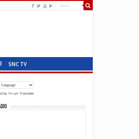
म
SNC TV
ed by
Translate
adio