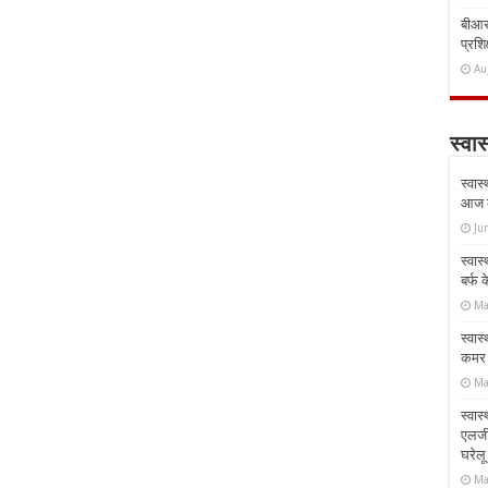
बीआरस
प्रशिक
Au
स्वास
स्वास
आज क
Ju
स्वास
बर्फ
Ma
स्वास
कमर औ
Ma
स्वास
एलर्
घरेल
Ma