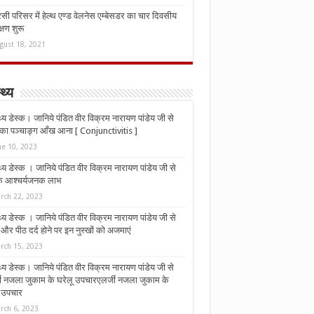
ी परिसर में हेल्थ एण्ड वेलनेस एम्बेसडर का चार दिवसीय
्षण शुरू
gust 18, 2021
्थ्य
्थ्य डेस्क। जानिये पंडित वीर विक्रम नारायण पांडेय जी से
ा पञ्चाङ्ग आँख आना [ Conjunctivitis ]
ne 10, 2023
्थ्य डेस्क । जानिये पंडित वीर विक्रम नारायण पांडेय जी से
 के आश्चर्यजनक लाभ
rch 22, 2023
्थ्य डेस्क । जानिये पंडित वीर विक्रम नारायण पांडेय जी से
र पीठ दर्द होने पर इन नुस्‍खों को अजमाएं
rch 15, 2023
्थ्य डेस्क। जानिये पंडित वीर विक्रम नारायण पांडेय जी से
जी नजला जुकाम के घरेलू उपचारएलर्जी नजला जुकाम के
ू उपचार
rch 6, 2023