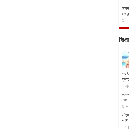
जीवन 
श्राद्
Oc
शिक्षा
*अभि
शुभार
Ap
स्वतन
निकाल
Au
सीएम 
संस्था
Se