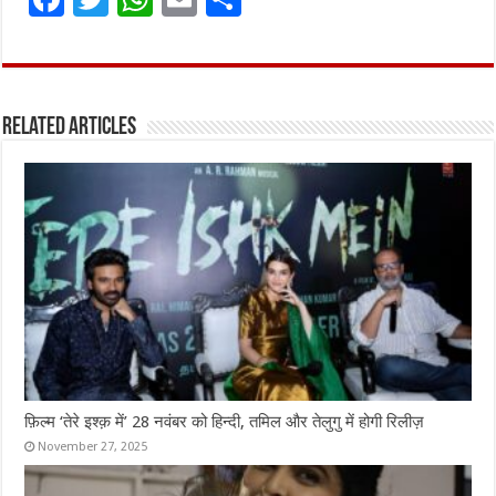
a
w
h
m
h
ce
it
at
ai
ar
b
te
s
l
e
Related Articles
o
r
A
o
p
k
p
फ़िल्म ‘तेरे इश्क़ में’ 28 नवंबर को हिन्दी, तमिल और तेलुगु में होगी रिलीज़
November 27, 2025