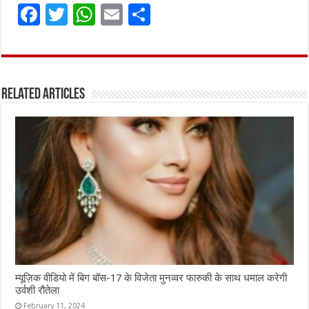
F
T
W
E
S
a
w
h
m
h
ce
it
at
ai
ar
b
te
s
l
e
Related Articles
o
r
A
o
p
k
p
म्यूज़िक वीडियो में बिग बॉस-17 के विजेता मुनव्वर फारुकी के साथ धमाल करेगी
उर्वशी रौतेला
February 11, 2024