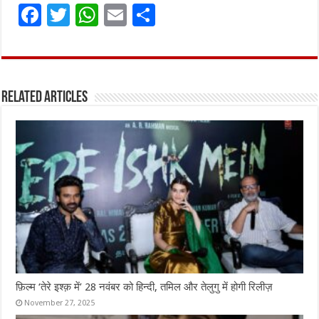
F
T
W
E
S
a
w
h
m
h
ce
it
at
ai
ar
b
te
s
l
e
Related Articles
o
r
A
o
p
k
p
फ़िल्म ‘तेरे इश्क़ में’ 28 नवंबर को हिन्दी, तमिल और तेलुगु में होगी रिलीज़
November 27, 2025