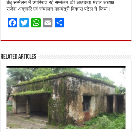
बंधु सम्मेलन में उपस्थित रहे सम्मेलन की अध्यक्षता मंडल अध्यक्ष
राजेश अग्रहरि एवं संचालन महामंत्री विकास पटेल ने किया |
F
T
W
E
S
a
w
h
m
h
ce
it
at
ai
ar
b
te
s
l
e
Related Articles
o
r
A
o
p
k
p