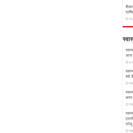
बीआरस
प्रशिक
Au
स्वास
स्वास
आज क
Ju
स्वास
बर्फ
Ma
स्वास
कमर औ
Ma
स्वास
एलर्
घरेल
Ma