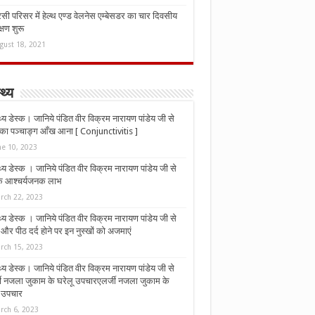
ी परिसर में हेल्थ एण्ड वेलनेस एम्बेसडर का चार दिवसीय
्षण शुरू
gust 18, 2021
्थ्य
्थ्य डेस्क। जानिये पंडित वीर विक्रम नारायण पांडेय जी से
ा पञ्चाङ्ग आँख आना [ Conjunctivitis ]
ne 10, 2023
्थ्य डेस्क । जानिये पंडित वीर विक्रम नारायण पांडेय जी से
 के आश्चर्यजनक लाभ
rch 22, 2023
्थ्य डेस्क । जानिये पंडित वीर विक्रम नारायण पांडेय जी से
र पीठ दर्द होने पर इन नुस्‍खों को अजमाएं
rch 15, 2023
्थ्य डेस्क। जानिये पंडित वीर विक्रम नारायण पांडेय जी से
जी नजला जुकाम के घरेलू उपचारएलर्जी नजला जुकाम के
ू उपचार
rch 6, 2023