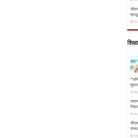
जीवन 
श्राद्
Oc
शिक्षा
*अभि
शुभार
Ap
स्वतन
निकाल
Au
सीएम 
संस्था
Se