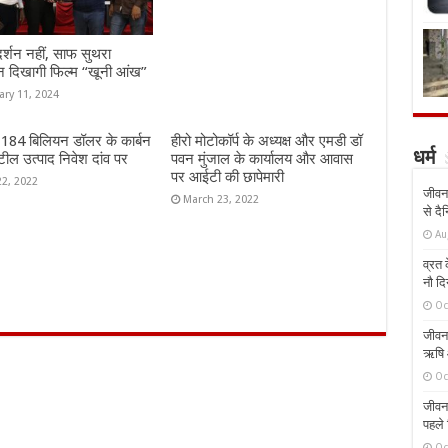
दर्शन नहीं, साफ सुथरा
न दिखागी फिल्म “खूनी आंख”
ary 11, 2024
ं 184 बिलियन डॉलर के कार्बन
हीरो मोटोकॉर्प के अध्यक्ष और एमडी डॉ
धर्म
ील उत्पाद निवेश दांव पर
पवन मुंजाल के कार्यालय और आवास
पर आईटी की छापेमारी
22, 2022
जीवन 
March 23, 2022
से दै
Au
व्रत क
नौ दि
Oc
जीवन 
ऋषि औ
Oc
जीवन 
पहले 
Oc