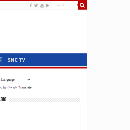
म
SNC TV
ed by
Translate
adio