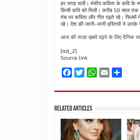
हर जगह चली। मंचीय कविता के कवि के रू
किसी कवि को मिली। करीब 50 साल तक वे स
मंच पर कविता और गीत पढ़ते रहे। फिल्मों म
रहे। देश की जानी-मानी हस्तियों ने उनके
आज की ताज़ा ख़बरें पढ़ने के लिए दैनिक भा
[ad_2]
Source link
F
T
W
E
S
a
w
h
m
h
ce
it
at
ai
ar
b
te
s
l
e
Related Articles
o
r
A
o
p
k
p