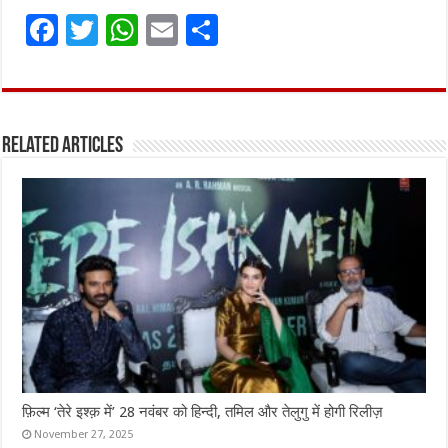
F
T
W
E
S
a
w
h
m
h
ce
it
at
ai
ar
b
te
s
l
e
Related Articles
o
r
A
o
p
k
p
फ़िल्म ‘तेरे इश्क़ में’ 28 नवंबर को हिन्दी, तमिल और तेलुगु में होगी रिलीज़
November 27, 2025