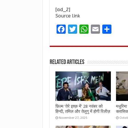
[ad_2]
Source link
F
T
W
E
S
a
w
h
m
h
ce
it
at
ai
ar
b
te
s
l
e
Related Articles
o
r
A
o
p
k
p
फ़िल्म ‘तेरे इश्क़ में’ 28 नवंबर को
मधुरिमा 
हिन्दी, तमिल और तेलुगु में होगी रिलीज़
क्लासिक
November 27, 2025
Octob