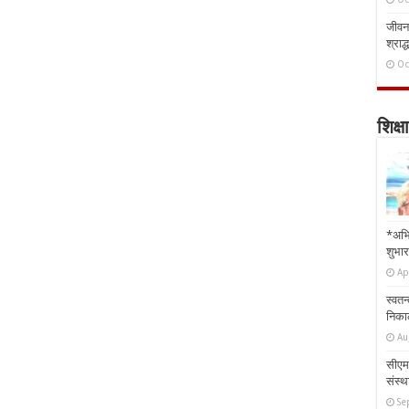
जीवन 
श्राद्
Oc
शिक्षा
*अभि
शुभार
Ap
स्वतन
निकाल
Au
सीएम 
संस्था
Se