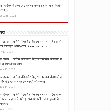
ी परिसर में हेल्थ एण्ड वेलनेस एम्बेसडर का चार दिवसीय
्षण शुरू
gust 18, 2021
्थ्य
्थ्य डेस्क। जानिये पंडित वीर विक्रम नारायण पांडेय जी से
ा पञ्चाङ्ग आँख आना [ Conjunctivitis ]
ne 10, 2023
्थ्य डेस्क । जानिये पंडित वीर विक्रम नारायण पांडेय जी से
 के आश्चर्यजनक लाभ
rch 22, 2023
्थ्य डेस्क । जानिये पंडित वीर विक्रम नारायण पांडेय जी से
र पीठ दर्द होने पर इन नुस्‍खों को अजमाएं
rch 15, 2023
्थ्य डेस्क। जानिये पंडित वीर विक्रम नारायण पांडेय जी से
जी नजला जुकाम के घरेलू उपचारएलर्जी नजला जुकाम के
ू उपचार
rch 6, 2023