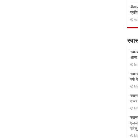
बीआरस
प्रशिक
Au
स्वास
स्वास
आज क
Ju
स्वास
बर्फ
Ma
स्वास
कमर औ
Ma
स्वास
एलर्
घरेल
Ma