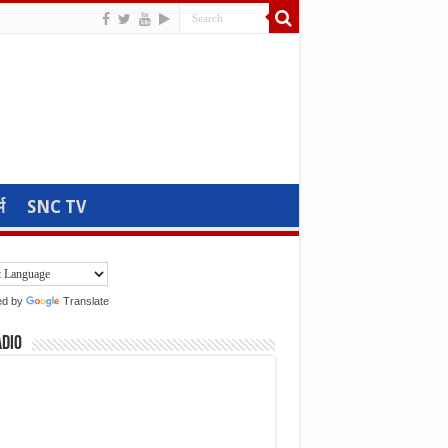
म
SNC TV
ed by
Translate
adio