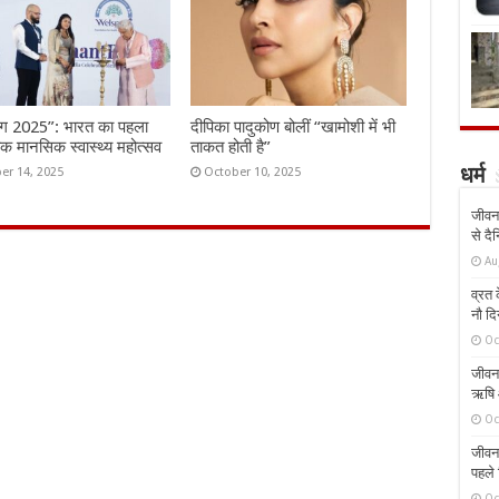
ंग 2025”: भारत का पहला
दीपिका पादुकोण बोलीं “खामोशी में भी
तिक मानसिक स्वास्थ्य महोत्सव
ताकत होती है”
er 14, 2025
October 10, 2025
धर्म
जीवन 
से दै
Au
व्रत क
नौ दि
Oc
जीवन 
ऋषि औ
Oc
जीवन 
पहले 
Oc