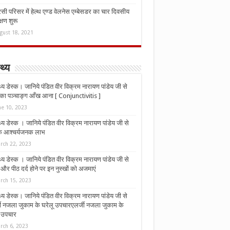
ी परिसर में हेल्थ एण्ड वेलनेस एम्बेसडर का चार दिवसीय
्षण शुरू
gust 18, 2021
्थ्य
्थ्य डेस्क। जानिये पंडित वीर विक्रम नारायण पांडेय जी से
ा पञ्चाङ्ग आँख आना [ Conjunctivitis ]
ne 10, 2023
्थ्य डेस्क । जानिये पंडित वीर विक्रम नारायण पांडेय जी से
 के आश्चर्यजनक लाभ
rch 22, 2023
्थ्य डेस्क । जानिये पंडित वीर विक्रम नारायण पांडेय जी से
र पीठ दर्द होने पर इन नुस्‍खों को अजमाएं
rch 15, 2023
्थ्य डेस्क। जानिये पंडित वीर विक्रम नारायण पांडेय जी से
जी नजला जुकाम के घरेलू उपचारएलर्जी नजला जुकाम के
ू उपचार
rch 6, 2023