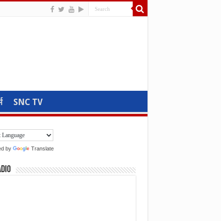
म
SNC TV
ed by
Translate
adio