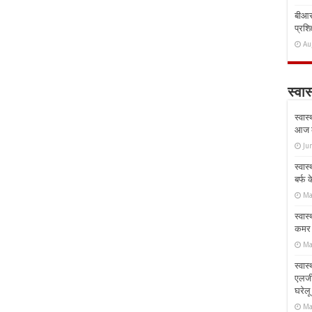
बीआरस
प्रशिक
Au
स्वास
स्वास
आज क
Ju
स्वास
बर्फ
Ma
स्वास
कमर औ
Ma
स्वास
एलर्
घरेल
Ma