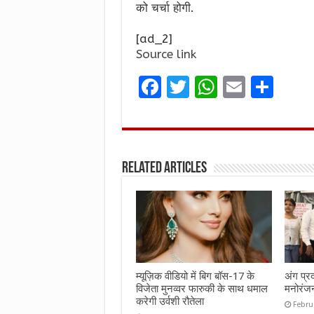
को चर्चा होगी.
[ad_2]
Source link
F
T
W
E
S
a
w
h
m
h
ce
it
at
ai
ar
b
te
s
l
e
Related Articles
o
r
A
o
p
k
p
म्यूज़िक वीडियो में बिग बॉस-17 के
अंग प्र
विजेता मुनव्वर फारुकी के साथ धमाल
मनोरंज
करेगी उर्वशी रौतेला
Febru