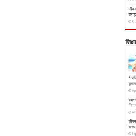
जीवन 
श्राद्
Oc
शिक्षा
*अभि
शुभार
Ap
स्वतन
निकाल
Au
सीएम 
संस्था
Se