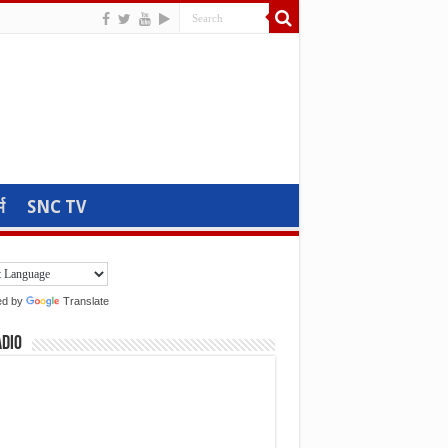
म
SNC TV
ed by
Translate
adio