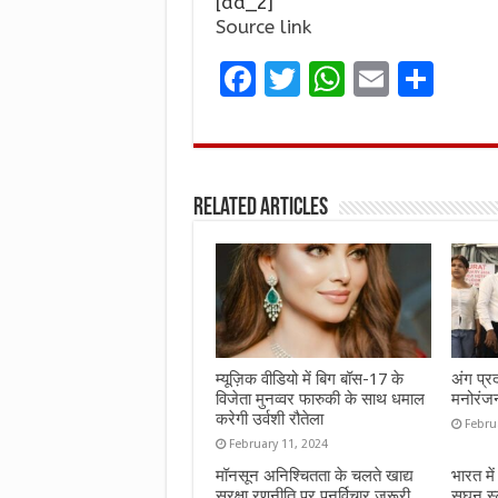
[ad_2]
Source link
F
T
W
E
S
a
w
h
m
h
ce
it
at
ai
ar
b
te
s
l
e
Related Articles
o
r
A
o
p
k
p
म्यूज़िक वीडियो में बिग बॉस-17 के
अंग प्र
विजेता मुनव्वर फारुकी के साथ धमाल
मनोरंज
करेगी उर्वशी रौतेला
Febru
February 11, 2024
मॉनसून अनिश्चितता के चलते खाद्य
भारत मे
सुरक्षा रणनीति पर पुनर्विचार ज़रूरी
सघन स्ट