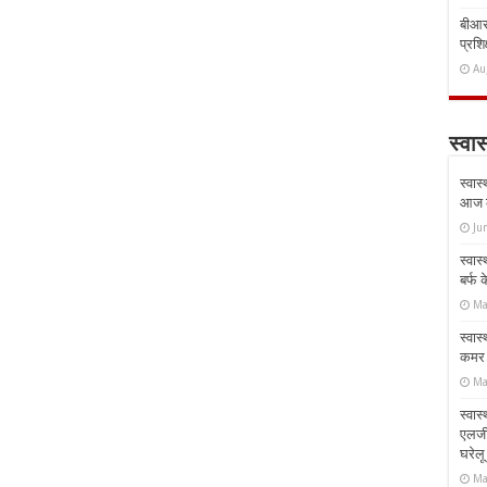
बीआरस
प्रशिक
Au
स्वास
स्वास
आज क
Ju
स्वास
बर्फ
Ma
स्वास
कमर औ
Ma
स्वास
एलर्
घरेल
Ma