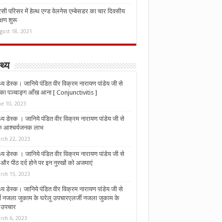
ी परिसर में हेल्थ एण्ड वेलनेस एम्बेसडर का चार दिवसीय
्षण शुरू
gust 18, 2021
्थ्य
्थ्य डेस्क। जानिये पंडित वीर विक्रम नारायण पांडेय जी से
ा पञ्चाङ्ग आँख आना [ Conjunctivitis ]
ne 10, 2023
्थ्य डेस्क । जानिये पंडित वीर विक्रम नारायण पांडेय जी से
 के आश्चर्यजनक लाभ
rch 22, 2023
्थ्य डेस्क । जानिये पंडित वीर विक्रम नारायण पांडेय जी से
र पीठ दर्द होने पर इन नुस्‍खों को अजमाएं
rch 15, 2023
्थ्य डेस्क। जानिये पंडित वीर विक्रम नारायण पांडेय जी से
जी नजला जुकाम के घरेलू उपचारएलर्जी नजला जुकाम के
ू उपचार
rch 6, 2023