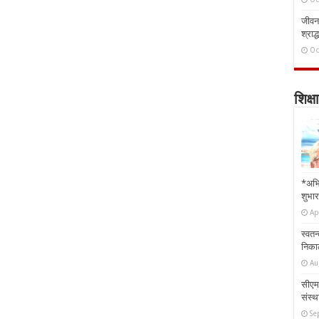
जीवन 
श्राद्
Oc
शिक्षा
*अभि
शुभार
Ap
स्वतन
निकाल
Au
सीएम 
संस्था
Se