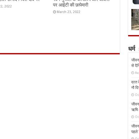
पर आईटी की छापेमारी
22, 2022
March 23, 2022
धर्म
जीवन 
से दै
Au
व्रत क
नौ दि
Oc
जीवन 
ऋषि औ
Oc
जीवन 
पहले 
Oc