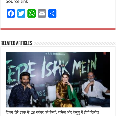
Source link
F
T
W
E
S
a
w
h
m
h
ce
it
at
ai
ar
b
te
s
l
e
Related Articles
o
r
A
o
p
k
p
फ़िल्म ‘तेरे इश्क़ में’ 28 नवंबर को हिन्दी, तमिल और तेलुगु में होगी रिलीज़