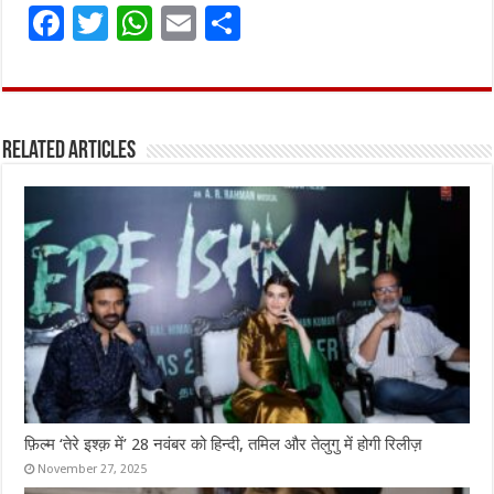
F
T
W
E
S
a
w
h
m
h
ce
it
at
ai
ar
b
te
s
l
e
Related Articles
o
r
A
o
p
k
p
फ़िल्म ‘तेरे इश्क़ में’ 28 नवंबर को हिन्दी, तमिल और तेलुगु में होगी रिलीज़
November 27, 2025