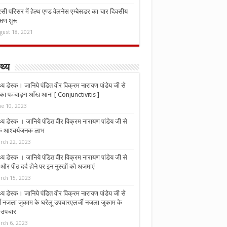
ी परिसर में हेल्थ एण्ड वेलनेस एम्बेसडर का चार दिवसीय
्षण शुरू
gust 18, 2021
्थ्य
्थ्य डेस्क। जानिये पंडित वीर विक्रम नारायण पांडेय जी से
ा पञ्चाङ्ग आँख आना [ Conjunctivitis ]
ne 10, 2023
्थ्य डेस्क । जानिये पंडित वीर विक्रम नारायण पांडेय जी से
 के आश्चर्यजनक लाभ
rch 22, 2023
्थ्य डेस्क । जानिये पंडित वीर विक्रम नारायण पांडेय जी से
र पीठ दर्द होने पर इन नुस्‍खों को अजमाएं
rch 15, 2023
्थ्य डेस्क। जानिये पंडित वीर विक्रम नारायण पांडेय जी से
जी नजला जुकाम के घरेलू उपचारएलर्जी नजला जुकाम के
ू उपचार
rch 6, 2023