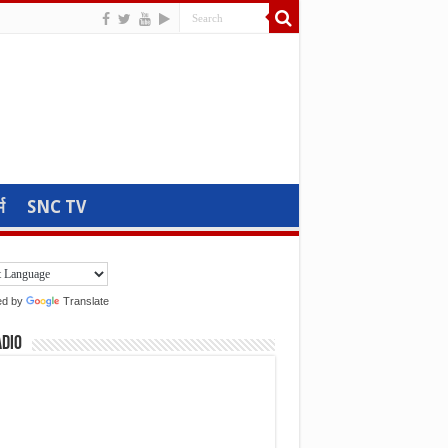
म
SNC TV
ed by
Translate
adio