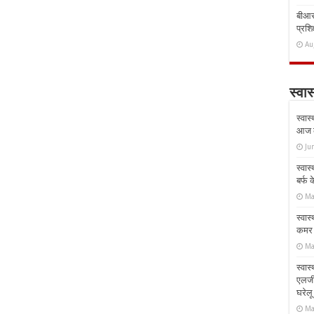
बीआरस
प्रशिक
Au
स्वास
स्वास
आज क
Ju
स्वास
बर्फ
Ma
स्वास
कमर औ
Ma
स्वास
एलर्
घरेल
Ma