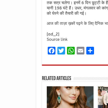
तक सत्र चलेगा। इनमें 6 दिन छुट्टी के 
यानी 198 घंटे हैं। उधर, मंगलवार को कांग्र
को घेरने की तैयारी की गई।
आज की ताज़ा ख़बरें पढ़ने के लिए दैनिक भा
[ad_2]
Source link
F
T
W
E
S
a
w
h
m
h
ce
it
at
ai
ar
b
te
s
l
e
Related Articles
o
r
A
o
p
k
p