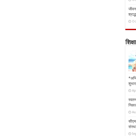
जीवन 
श्राद्
Oc
शिक्षा
*अभि
शुभार
Ap
स्वतन
निकाल
Au
सीएम 
संस्था
Se