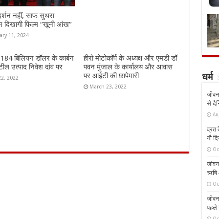
दर्शन नहीं, साफ सुथरा
न दिखागी फिल्म “खूनी आंख”
ary 11, 2024
ं 184 बिलियन डॉलर के कार्बन
हीरो मोटोकॉर्प के अध्यक्ष और एमडी डॉ
ील उत्पाद निवेश दांव पर
पवन मुंजाल के कार्यालय और आवास
पर आईटी की छापेमारी
धर्म
22, 2022
March 23, 2022
जीवन 
से दै
Au
व्रत क
नौ दि
Oc
जीवन 
ऋषि औ
Oc
जीवन 
पहले 
Oc