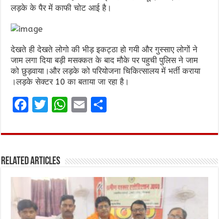
लड़के के पैर में काफी चोट आई है।
देखते ही देखते लोगो की भीड़ इकट्ठा हो गयी और गुस्साए लोगों ने
जाम लगा दिया बड़ी मसक्कत के बाद मौके पर पहुची पुलिस ने जाम
को छुड़वाया।और लड़के को परियोजना चिकित्सालय में भर्ती कराया
।लड़के सेक्टर 10 का बताया जा रहा है।
F
T
W
E
S
a
w
h
m
h
ce
it
at
ai
ar
b
te
s
l
e
Related Articles
o
r
A
o
p
k
p