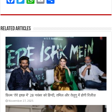
a
w
h
m
h
ce
it
at
ai
ar
b
te
s
l
e
Related Articles
o
r
A
o
p
k
p
फ़िल्म ‘तेरे इश्क़ में’ 28 नवंबर को हिन्दी, तमिल और तेलुगु में होगी रिलीज़
November 27, 2025