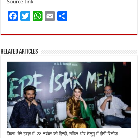
Source link
F
T
W
E
S
a
w
h
m
h
ce
it
at
ai
ar
b
te
s
l
e
Related Articles
o
r
A
o
p
k
p
फ़िल्म ‘तेरे इश्क़ में’ 28 नवंबर को हिन्दी, तमिल और तेलुगु में होगी रिलीज़