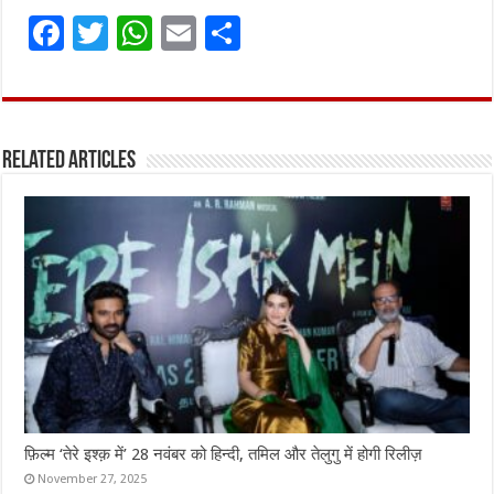
F
T
W
E
S
a
w
h
m
h
ce
it
at
ai
ar
b
te
s
l
e
Related Articles
o
r
A
o
p
k
p
फ़िल्म ‘तेरे इश्क़ में’ 28 नवंबर को हिन्दी, तमिल और तेलुगु में होगी रिलीज़
November 27, 2025