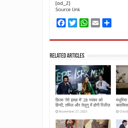
[ad_2]
Source link
F
T
W
E
S
a
w
h
m
h
ce
it
at
ai
ar
b
te
s
l
e
Related Articles
o
r
A
o
p
k
p
फ़िल्म ‘तेरे इश्क़ में’ 28 नवंबर को
मधुरिमा 
हिन्दी, तमिल और तेलुगु में होगी रिलीज़
क्लासिक
November 27, 2025
Octob