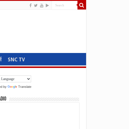
म
SNC TV
ed by
Translate
adio