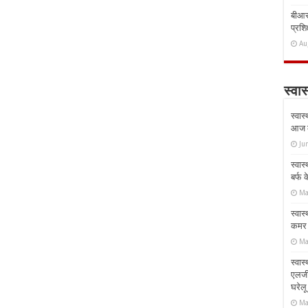
बीआरस
प्रशिक
Au
स्वास
स्वास
आज क
Ju
स्वास
बर्फ
Ma
स्वास
कमर औ
Ma
स्वास
एलर्
घरेल
Ma