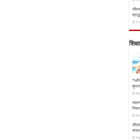
जीवन 
श्राद्
Oc
शिक्षा
*अभि
शुभार
Ap
स्वतन
निकाल
Au
सीएम 
संस्था
Se