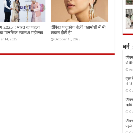
ंग 2025”: भारत का पहला
दीपिका पादुकोण बोलीं “खामोशी में भी
तिक मानसिक स्वास्थ्य महोत्सव
ताकत होती है”
er 14, 2025
October 10, 2025
धर्म
जीवन 
से दै
Au
व्रत क
नौ दि
Oc
जीवन 
ऋषि औ
Oc
जीवन 
पहले 
Oc