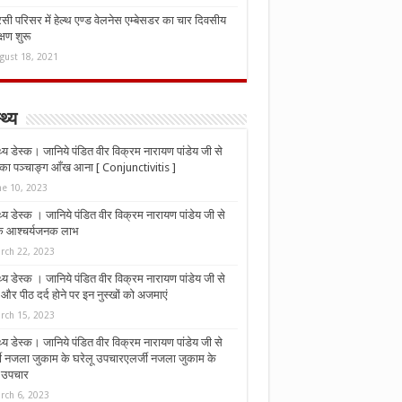
ी परिसर में हेल्थ एण्ड वेलनेस एम्बेसडर का चार दिवसीय
्षण शुरू
gust 18, 2021
्थ्य
्थ्य डेस्क। जानिये पंडित वीर विक्रम नारायण पांडेय जी से
ा पञ्चाङ्ग आँख आना [ Conjunctivitis ]
ne 10, 2023
्थ्य डेस्क । जानिये पंडित वीर विक्रम नारायण पांडेय जी से
 के आश्चर्यजनक लाभ
rch 22, 2023
्थ्य डेस्क । जानिये पंडित वीर विक्रम नारायण पांडेय जी से
र पीठ दर्द होने पर इन नुस्‍खों को अजमाएं
rch 15, 2023
्थ्य डेस्क। जानिये पंडित वीर विक्रम नारायण पांडेय जी से
जी नजला जुकाम के घरेलू उपचारएलर्जी नजला जुकाम के
ू उपचार
rch 6, 2023