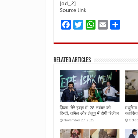
[ad_2]
Source link
F
T
W
E
S
a
w
h
m
h
ce
it
at
ai
ar
b
te
s
l
e
Related Articles
o
r
A
o
p
k
p
फ़िल्म ‘तेरे इश्क़ में’ 28 नवंबर को
मधुरिमा 
हिन्दी, तमिल और तेलुगु में होगी रिलीज़
क्लासिक
November 27, 2025
Octob