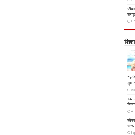
जीवन 
श्राद्
Oc
शिक्षा
*अभि
शुभार
Ap
स्वतन
निकाल
Au
सीएम 
संस्था
Se