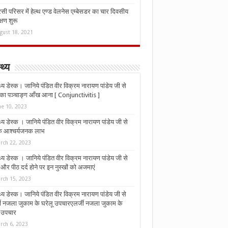
ी परिसर में हेल्थ एण्ड वेलनेस एम्बेसडर का चार दिवसीय
्षण शुरू
gust 18, 2021
्थ्य
्थ्य डेस्क। जानिये पंडित वीर विक्रम नारायण पांडेय जी से
ा पञ्चाङ्ग आँख आना [ Conjunctivitis ]
ne 10, 2023
्थ्य डेस्क । जानिये पंडित वीर विक्रम नारायण पांडेय जी से
 के आश्चर्यजनक लाभ
rch 22, 2023
्थ्य डेस्क । जानिये पंडित वीर विक्रम नारायण पांडेय जी से
र पीठ दर्द होने पर इन नुस्‍खों को अजमाएं
rch 15, 2023
्थ्य डेस्क। जानिये पंडित वीर विक्रम नारायण पांडेय जी से
जी नजला जुकाम के घरेलू उपचारएलर्जी नजला जुकाम के
ू उपचार
rch 6, 2023