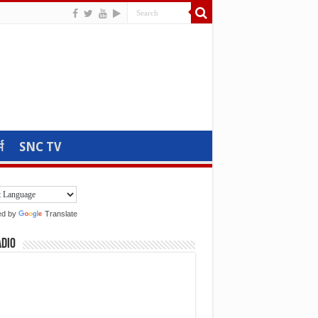
म
SNC TV
ed by
Translate
adio