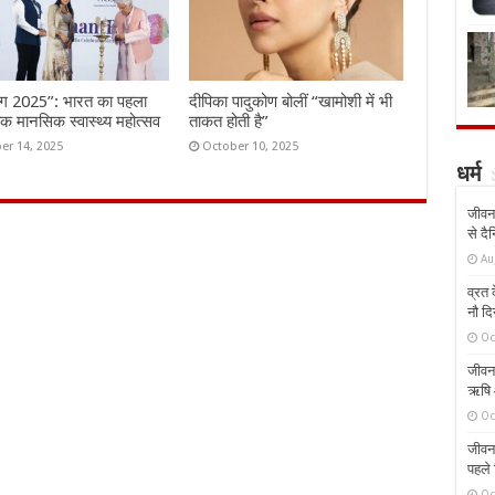
ंग 2025”: भारत का पहला
दीपिका पादुकोण बोलीं “खामोशी में भी
तिक मानसिक स्वास्थ्य महोत्सव
ताकत होती है”
er 14, 2025
October 10, 2025
धर्म
जीवन 
से दै
Au
व्रत क
नौ दि
Oc
जीवन 
ऋषि औ
Oc
जीवन 
पहले 
Oc