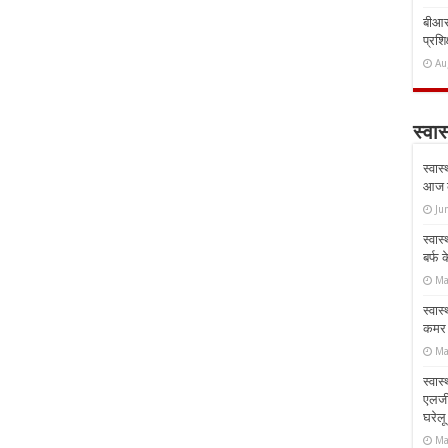
बीआरस
प्रशिक
Au
स्वास
स्वास
आज क
Ju
स्वास
बर्फ
Ma
स्वास
कमर औ
Ma
स्वास
एलर्
घरेल
Ma