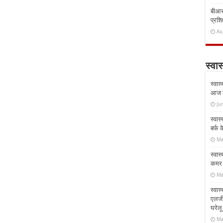
बीआरस
प्रशिक
Au
स्वास
स्वास
आज क
Ju
स्वास
बर्फ
Ma
स्वास
कमर औ
Ma
स्वास
एलर्
घरेल
Ma