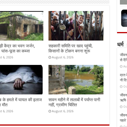
धर्म
़ी केंद्र का भवन जर्जर,
सहकारी समिति पर खाद पहुंची,
 घांस-फूस का कब्जा
किसानों के टोकन बनना शुरू
जीवन 
t 6, 2026
August 6, 2026
से दै
Au
व्रत क
नौ दि
Oc
जीवन 
 के हमले में घायल की इलाज
सावन महीने में तालाबों में पर्याप्त पानी
ऋषि औ
न मौत
नहीं, ग्रामीण चिंतित
Oc
t 6, 2026
August 6, 2026
जीवन 
पहले 
Oc