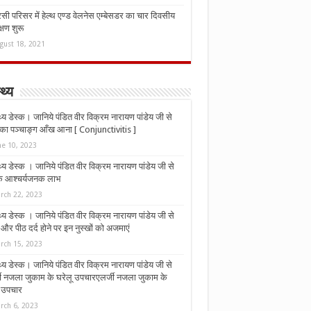
ी परिसर में हेल्थ एण्ड वेलनेस एम्बेसडर का चार दिवसीय
्षण शुरू
gust 18, 2021
्थ्य
्थ्य डेस्क। जानिये पंडित वीर विक्रम नारायण पांडेय जी से
ा पञ्चाङ्ग आँख आना [ Conjunctivitis ]
ne 10, 2023
्थ्य डेस्क । जानिये पंडित वीर विक्रम नारायण पांडेय जी से
 के आश्चर्यजनक लाभ
rch 22, 2023
्थ्य डेस्क । जानिये पंडित वीर विक्रम नारायण पांडेय जी से
र पीठ दर्द होने पर इन नुस्‍खों को अजमाएं
rch 15, 2023
्थ्य डेस्क। जानिये पंडित वीर विक्रम नारायण पांडेय जी से
जी नजला जुकाम के घरेलू उपचारएलर्जी नजला जुकाम के
ू उपचार
rch 6, 2023