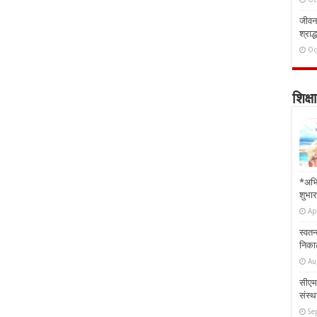
जीवन 
श्राद्
Oc
शिक्षा
*अभि
शुभार
Ap
स्वतन
निकाल
Au
सीएम 
संस्था
Se