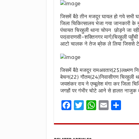
जिसमें बैठे तीन मजदूर घायल हो गये सभी घा
जिला चिकित्सालय भेजा गया जानकारी के मुता
पंचायत चिरहुली थाना चोपन छोड़ने जा 
पर(वाराणसी-शक्तिनगर मार्ग)चिरहुली पहुँ
आटो चालक ने तेज ब्रेक ले लिया जिससे टे
जिसमें बैठे मजदूर रामअवतार(25)लक्ष्मण न
बेचन(22) गौतम(24)निवासीगण चिरहुली थाना 
जयशंकर राय ने एम्बूलेश मंगा कर जिला चि
जगहों पर गंभीर चोटे आने से हालत नाजुक बन
F
T
W
E
S
a
w
h
m
h
ce
it
at
ai
ar
b
te
s
l
e