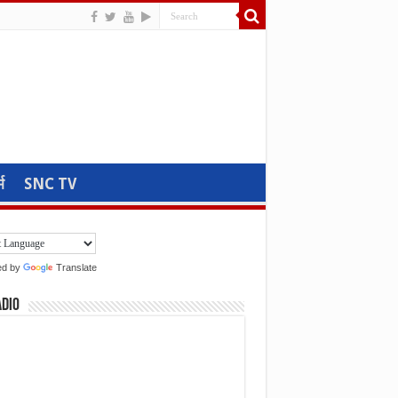
म
SNC TV
ed by
Translate
adio