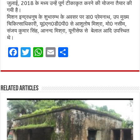
जुलाई, 2018 के मध्य उन्हें पूर्ण टीकाकृत करने की योजना तैयार की
गयी है।
मिशन इन्द्रधनुष के शुभारम्भ के अवसर पर डा0 प्रेमनाथ, उप मुख्य
चिकित्साधिकारी, यू0एन0डी0पी0 से आशुतोष मिश्रा, मो0 नसीम,
संजय कुमार सिंह, आनन्द मिश्रा, यूनीसेफ से बेलाल आदि उपस्थित
थे।
F
T
W
E
S
a
w
h
m
h
ce
it
at
ai
ar
b
te
s
l
e
Related Articles
o
r
A
o
p
k
p