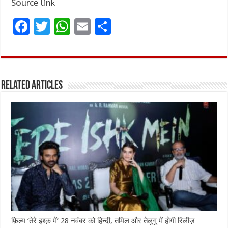
Source link
F
T
W
E
S
a
w
h
m
h
ce
it
at
ai
ar
b
te
s
l
e
Related Articles
o
r
A
o
p
k
p
फ़िल्म ‘तेरे इश्क़ में’ 28 नवंबर को हिन्दी, तमिल और तेलुगु में होगी रिलीज़