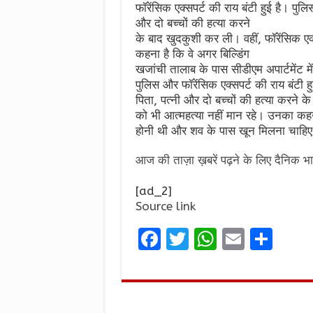
फॉरेंसिक एक्सपर्ट की राय बंटी हुई है। पुल
और दो बच्चों की हत्या करने
के बाद खुदकुशी कर ली। वहीं, फॉरेंसिक एक
कहना है कि वे अगर बिल्डिंग
खजांची तालाब के पास सीडीएम अपार्टमेंट मे
पुलिस और फॉरेंसिक एक्सपर्ट की राय बंटी ह
पिता, पत्नी और दो बच्चों की हत्या करने क
को भी आत्महत्या नहीं मान रहे। उनका कहना 
होनी थी और शव के पास खून मिलना चाहि
आज की ताज़ा ख़बरें पढ़ने के लिए दैनिक भा
[ad_2]
Source link
F
T
W
E
S
a
w
h
m
h
ce
it
at
ai
ar
b
te
s
l
e