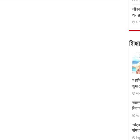
जीवन 
श्राद्
Oc
शिक्षा
*अभि
शुभार
Ap
स्वतन
निकाल
Au
सीएम 
संस्था
Se