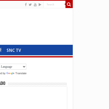
म
SNC TV
ed by
Translate
adio