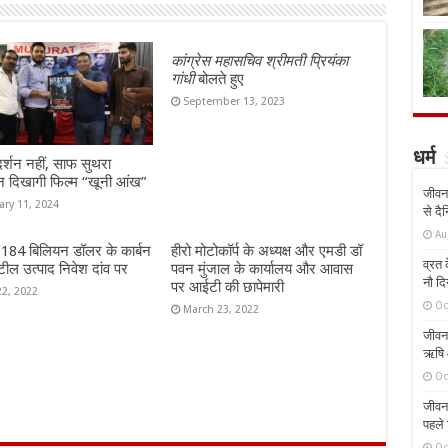
कांग्रेस महासचिव श्रीमती प्रियंका
गांधी
बोलते हुए
September 13, 2023
धर्म
दर्शन नहीं, साफ सुथरा
न दिखागी फिल्म “खूनी आंख”
जीवन 
ary 11, 2024
से दै
Au
ं 184 बिलियन डॉलर के कार्बन
हीरो मोटोकॉर्प के अध्यक्ष और एमडी डॉ
व्रत क
ील उत्पाद निवेश दांव पर
पवन मुंजाल के कार्यालय और आवास
नौ दि
पर आईटी की छापेमारी
22, 2022
Oc
March 23, 2022
जीवन 
ऋषि औ
Oc
जीवन 
पहले 
Oc