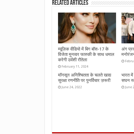
Related Articles
o
r
A
o
p
k
p
म्यूज़िक वीडियो में बिग बॉस-17 के
अंग प्र
विजेता मुनव्वर फारुकी के साथ धमाल
मनोरंज
करेगी उर्वशी रौतेला
Febru
February 11, 2024
मॉनसून अनिश्चितता के चलते खाद्य
भारत मे
सुरक्षा रणनीति पर पुनर्विचार ज़रूरी
सघन स्ट
June 24, 2022
June 