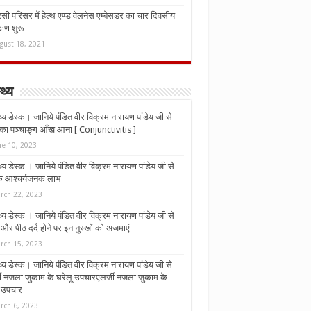
ी परिसर में हेल्थ एण्ड वेलनेस एम्बेसडर का चार दिवसीय
्षण शुरू
gust 18, 2021
्थ्य
्थ्य डेस्क। जानिये पंडित वीर विक्रम नारायण पांडेय जी से
ा पञ्चाङ्ग आँख आना [ Conjunctivitis ]
ne 10, 2023
्थ्य डेस्क । जानिये पंडित वीर विक्रम नारायण पांडेय जी से
 के आश्चर्यजनक लाभ
rch 22, 2023
्थ्य डेस्क । जानिये पंडित वीर विक्रम नारायण पांडेय जी से
र पीठ दर्द होने पर इन नुस्‍खों को अजमाएं
rch 15, 2023
्थ्य डेस्क। जानिये पंडित वीर विक्रम नारायण पांडेय जी से
जी नजला जुकाम के घरेलू उपचारएलर्जी नजला जुकाम के
ू उपचार
rch 6, 2023