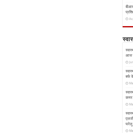
बीआरस
प्रशिक
Au
स्वास
स्वास
आज क
Ju
स्वास
बर्फ
Ma
स्वास
कमर औ
Ma
स्वास
एलर्
घरेल
Ma