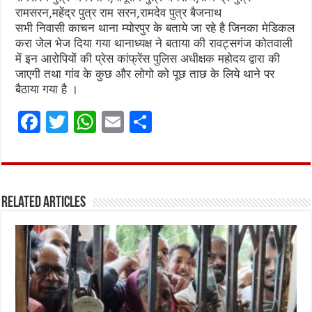
रामसरन,महेंद्र पुत्र राम सरन,रामदेव पुत्र बैजनाथ
सभी निवासी काचन थाना म्योरपुर के बताये जा रहे है जिनका मेडिकल
करा जेल भेज दिया गया थानाध्यक्ष ने बताया की रावट्सगंज कोतवाली
में इन आरोपियों की प्रेस कांफ्रेंस पुलिस अधीक्षक महोदय द्वारा की
जाएगी तथा गांव के कुछ और लोगो को पूछ ताछ के लिये थाने पर
बैठाया गया है ।
F
T
W
E
S
a
w
h
m
h
ce
it
at
ai
ar
b
te
s
l
e
Related Articles
o
r
A
o
p
k
p