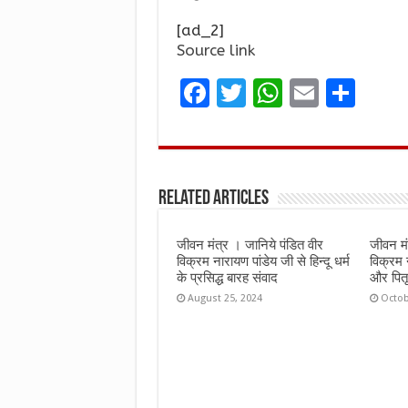
[ad_2]
Source link
F
T
W
E
S
a
w
h
m
h
ce
it
at
ai
ar
b
te
s
l
e
Related Articles
o
r
A
o
p
जीवन मंत्र । जानिये पंडित वीर
जीवन मं
k
p
विक्रम नारायण पांडेय जी से हिन्दू धर्म
विक्रम 
के प्रसिद्ध बारह संवाद
और पितृ 
August 25, 2024
Octob