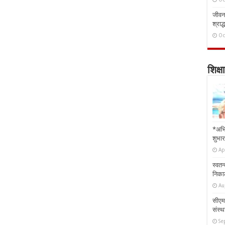
जीवन 
श्राद्
Oc
शिक्षा
*अभि
शुभार
Ap
स्वतन
निकाल
Au
सीएम 
संस्था
Se