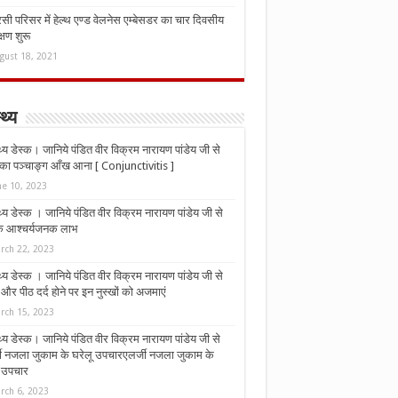
ी परिसर में हेल्थ एण्ड वेलनेस एम्बेसडर का चार दिवसीय
्षण शुरू
gust 18, 2021
्थ्य
्थ्य डेस्क। जानिये पंडित वीर विक्रम नारायण पांडेय जी से
ा पञ्चाङ्ग आँख आना [ Conjunctivitis ]
ne 10, 2023
्थ्य डेस्क । जानिये पंडित वीर विक्रम नारायण पांडेय जी से
 के आश्चर्यजनक लाभ
rch 22, 2023
्थ्य डेस्क । जानिये पंडित वीर विक्रम नारायण पांडेय जी से
र पीठ दर्द होने पर इन नुस्‍खों को अजमाएं
rch 15, 2023
्थ्य डेस्क। जानिये पंडित वीर विक्रम नारायण पांडेय जी से
जी नजला जुकाम के घरेलू उपचारएलर्जी नजला जुकाम के
ू उपचार
rch 6, 2023