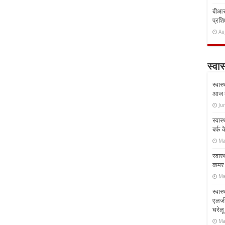
बीआरस
प्रशिक
Au
स्वास
स्वास
आज क
Ju
स्वास
बर्फ
Ma
स्वास
कमर औ
Ma
स्वास
एलर्
घरेल
Ma