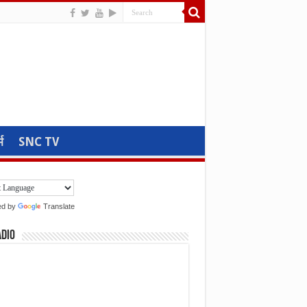
म
SNC TV
ed by
Translate
adio