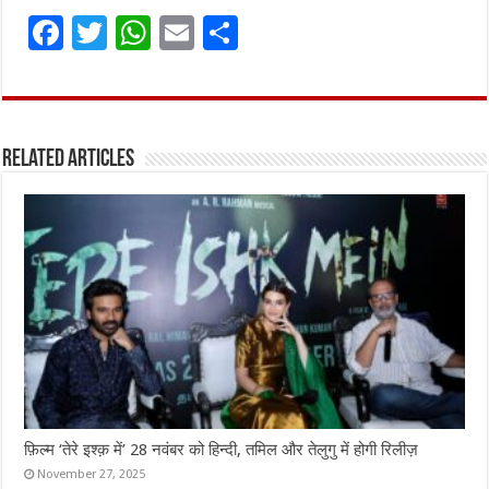
F
T
W
E
S
a
w
h
m
h
ce
it
at
ai
ar
b
te
s
l
e
Related Articles
o
r
A
o
p
k
p
फ़िल्म ‘तेरे इश्क़ में’ 28 नवंबर को हिन्दी, तमिल और तेलुगु में होगी रिलीज़
November 27, 2025