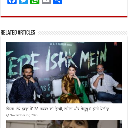
a
w
h
m
h
ce
it
at
ai
ar
b
te
s
l
e
Related Articles
o
r
A
o
p
k
p
फ़िल्म ‘तेरे इश्क़ में’ 28 नवंबर को हिन्दी, तमिल और तेलुगु में होगी रिलीज़
November 27, 2025