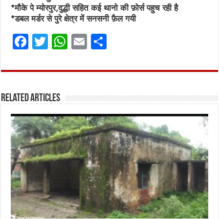
*मौके पे म्योरपुर,दुद्धी सहित कई थानो की फ़ोर्स पहुच रही है
*डबल मर्डर से पुरे क्षेत्र में सनसनी फ़ैल गयी
F
T
W
E
S
a
w
h
m
h
ce
it
at
ai
ar
b
te
s
l
e
Related Articles
o
r
A
o
p
k
p