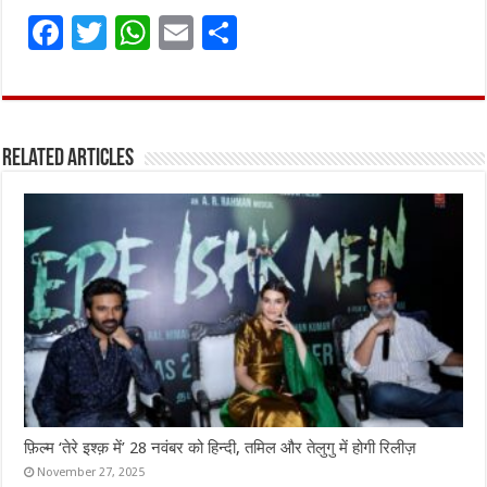
F
T
W
E
S
a
w
h
m
h
ce
it
at
ai
ar
b
te
s
l
e
Related Articles
o
r
A
o
p
k
p
फ़िल्म ‘तेरे इश्क़ में’ 28 नवंबर को हिन्दी, तमिल और तेलुगु में होगी रिलीज़
November 27, 2025