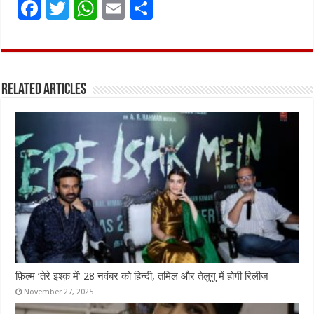
F
T
W
E
S
a
w
h
m
h
ce
it
at
ai
ar
b
te
s
l
e
Related Articles
o
r
A
o
p
k
p
फ़िल्म ‘तेरे इश्क़ में’ 28 नवंबर को हिन्दी, तमिल और तेलुगु में होगी रिलीज़
November 27, 2025