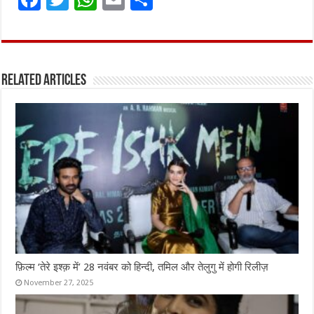
a
w
h
m
h
ce
it
at
ai
ar
b
te
s
l
e
Related Articles
o
r
A
o
p
k
p
फ़िल्म ‘तेरे इश्क़ में’ 28 नवंबर को हिन्दी, तमिल और तेलुगु में होगी रिलीज़
November 27, 2025