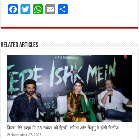
F
T
W
E
S
a
w
h
m
h
ce
it
at
ai
ar
b
te
s
l
e
Related Articles
o
r
A
o
p
k
p
फ़िल्म ‘तेरे इश्क़ में’ 28 नवंबर को हिन्दी, तमिल और तेलुगु में होगी रिलीज़
November 27, 2025