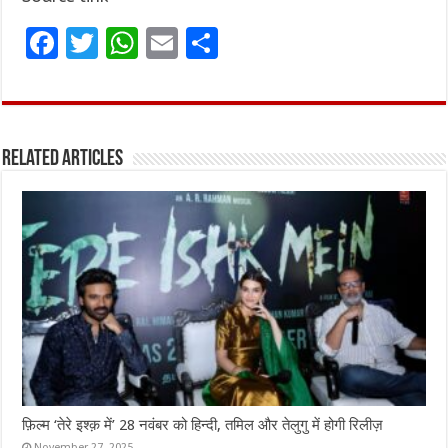
F
T
W
E
S
a
w
h
m
h
ce
it
at
ai
ar
b
te
s
l
e
Related Articles
o
r
A
o
p
k
p
फ़िल्म ‘तेरे इश्क़ में’ 28 नवंबर को हिन्दी, तमिल और तेलुगु में होगी रिलीज़
November 27, 2025